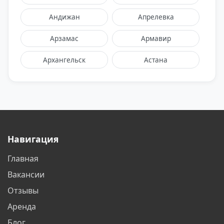
Андижан
Апрелевка
Арзамас
Армавир
Архангельск
Астана
Астрахань
Балаково
Балашиха
Барнаул
Батайск
Белгород
Навигация
Белореченск
Бердск
Главная
Бишкек
Благовещенск
Вакансии
Братск
Бронницы
Отзывы
Аренда
Брянск
Великий Новгород
Блог