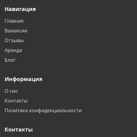
Навигация
Белореченск
Бердск
Главная
Бишкек
Благовещенск
Вакансии
Братск
Бронницы
Отзывы
Аренда
Брянск
Великий Новгород
Блог
Видное
Владивосток
Информация
Владикавказ
Владимир
О нас
Волгоград
Волгодонск
Контакты
Волжский
Вологда
Политика конфиденциальности
Воронеж
Воскресенск
Контакты
Всеволожск
Выборг