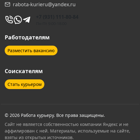
rabota-kurieru@yandex.ru
Гатчина
Геленджик
+7 (931) 111-80-84
Дзержинск
Дзержинский
Пн-Пт 9:00-18:00
Дмитров
Долгопрудный
Работодателям
Домодедово
Дубна
Разместить вакансию
Егорьевск
Екатеринбург
Соискателям
Елабуга
Ессентуки
Стать курьером
Железнодорожный
Жуковский
Звенигород
Зеленоград
Иваново
Ивантеевка
© 2026 Работа курьеру. Все права защищены.
Сайт не является собственностью компании Яндекс и не
Ижевск
Иркутск
аффилирован с ней. Материалы, используемые на сайте,
взяты из открытых источников.