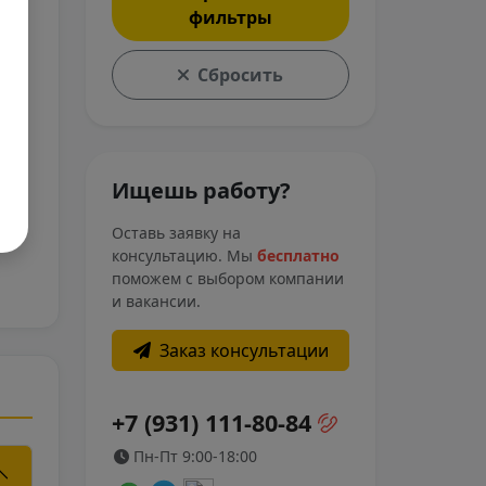
Киров
Дзержинск
фильтры
Мурманск
Новороссийск
Новый Уренгой
Уфа
Сбросить
чет
Смоленск
Чехов
Рязань
Зеленоград
Курск
Обнинск
Новосибирск
Адлер
Ищешь работу?
Нижний Новгород
Челябинск
Оставь заявку на
консультацию. Мы
бесплатно
поможем с выбором компании
и вакансии.
Заказ консультации
+7 (931) 111-80-84
Пн-Пт 9:00-18:00