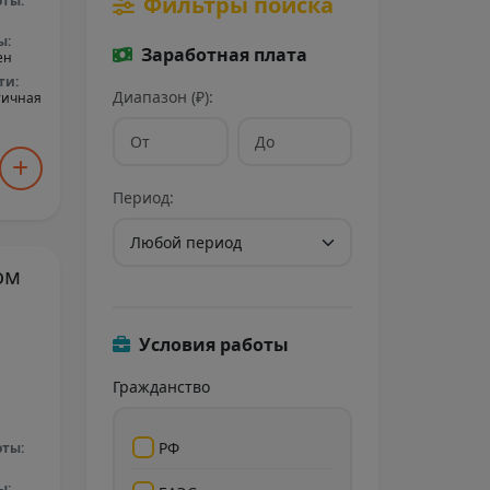
Фильтры поиска
оты:
ы:
Заработная плата
ен
ти:
Диапазон (₽):
тичная
Период:
ом
Условия работы
Гражданство
РФ
оты:
ы: