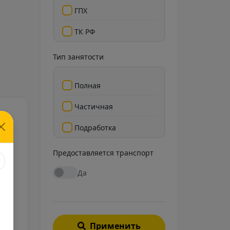
ГПХ
ТК РФ
Тип занятости
Полная
Частичная
Подработка
ны
я
Стажировка
Предоставляется транспорт
Да
Тольятти
Тверь
Сургут
Люберцы
з
Омск
Нижневартовск
Барнаул
Самара
Применить