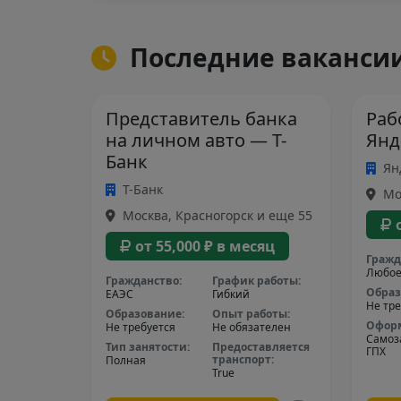
Последние вакансии
Представитель банка
Раб
на личном авто — Т-
Янд
Банк
Ян
Т-Банк
Мос
Москва, Красногорск и еще 55
от 55,000 ₽ в месяц
Гражд
Любо
Гражданство:
График работы:
Образ
ЕАЭС
Гибкий
Не тре
Образование:
Опыт работы:
Офор
Не требуется
Не обязателен
Самоз
Тип занятости:
Предоставляется
ГПХ
транспорт:
Полная
True