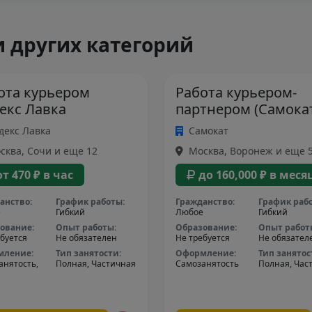
 других категорий
ота курьером
Работа курьером-
екс Лавка
партнером (Самока
декс Лавка
Самокат
ква, Сочи и еще 12
Москва, Воронеж и еще 
от 470 ₽ в час
до 160,000 ₽ в меся
анство:
График работы:
Гражданство:
График раб
е
Гибкий
Любое
Гибкий
ование:
Опыт работы:
Образование:
Опыт работ
буется
Не обязателен
Не требуется
Не обязател
мление:
Тип занятости:
Оформление:
Тип занятос
анятость,
Полная, Частичная
Самозанятость
Полная, Час