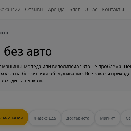
Вакансии
Отзывы
Аренда
Блог
О нас
Контакты
авто
 без авто
ет машины, мопеда или велосипеда? Это не проблема. П
асходов на бензин или обслуживание. Все заказы приход
проходить пешком.
е компании
Яндекс Еда
Достависта
Магнит
Са