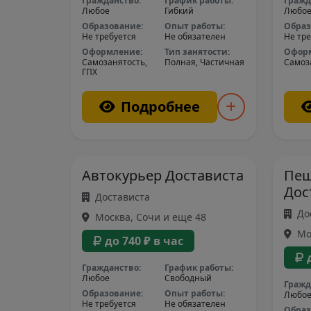
Гражданство:
График работы:
Гражд
Любое
Гибкий
Любо
Образование:
Опыт работы:
Образ
Не требуется
Не обязателен
Не тре
Оформление:
Тип занятости:
Офор
Самозанятость,
Полная, Частичная
Самоз
ГПХ
Подробнее
Автокурьер Достависта
Пеш
Дос
Достависта
До
Москва, Сочи и еще 48
Мос
до 740 ₽ в час
Гражданство:
График работы:
Любое
Свободный
Гражд
Образование:
Опыт работы:
Любо
Не требуется
Не обязателен
Образ