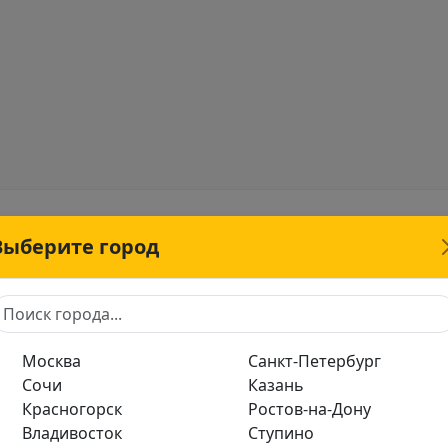
Выберите город
иля, велосипеда или самоката. Пешие курьеры востребова
небольшие, а доставка идёт быстро. Идеально подойдёт дл
ости.
Москва
Санкт-Петербург
Сочи
Казань
ов, маршрут, смены и доход. Вся работа — без звонков, бе
Красногорск
Ростов-на-Дону
уйте смену, получайте ближайшие заказы и доставляйте их
Владивосток
Ступино