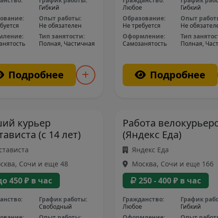
анство:
График работы:
Гражданство:
График раб
е
Гибкий
Любое
Гибкий
ование:
Опыт работы:
Образование:
Опыт работ
буется
Не обязателен
Не требуется
Не обязател
мление:
Тип занятости:
Оформление:
Тип занятос
анятость
Полная, Частичная
Самозанятость
Полная, Час
Подробнее
Подробнее
ий курьер
Работа велокурьер
тависта (с 14 лет)
(Яндекс Еда)
стависта
Яндекс Еда
ква, Сочи и еще 48
Москва, Сочи и еще 166
до 450 ₽ в час
250 - 400 ₽ в час
анство:
График работы:
Гражданство:
График раб
е
Свободный
Любое
Гибкий
ование:
Опыт работы:
Оформление:
Опыт работ