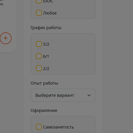
ЕАЭС
ен
Любое
График работы
5/2
6/1
2/2
Гибкий
Опыт работы
Свободный
Оформление
Самозанятость