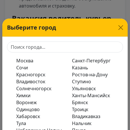
автомобиля и страховку.
Вакансия водитель-курьер
без опыта: быстрый старт
Выберите город
Для начала работы не требуется специальной
подготовки или стажа логистике. Основные
требования минимальны:
Москва
Санкт-Петербург
Наличие водительского удостоверения
Сочи
Казань
категории «B».
Красногорск
Ростов-на-Дону
Исправный личный автомобиль.
Владивосток
Ступино
Солнечногорск
Ульяновск
Смартфон с доступом интернет для
Химки
Ханты-Мансийск
работы с навигацией по улицам
.
Воронеж
Брянск
Компании проводят дистанционное
Одинцово
Троицк
обучение, и выйти на первую смену можно
Хабаровск
Владикавказ
уже день обращения.
Тула
Нальчик