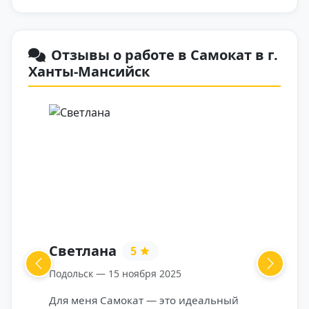
Отзывы о работе в Самокат в г.
Ханты-Мансийск
а
Денис
5
4
Previous
Next
5 ноября 2025
Санкт-Петербург — 15 ноября 202
мокат — это идеальный
Работаю третий месяц. В Само