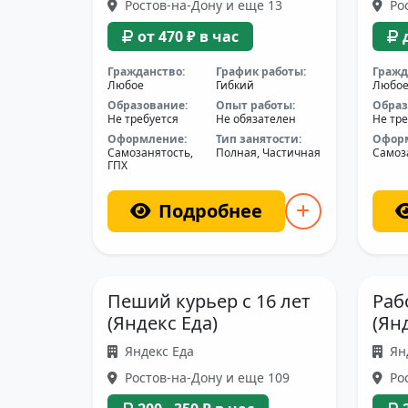
Ростов-на-Дону и еще 13
Рос
от 470 ₽ в час
Гражданство:
График работы:
Гражд
Любое
Гибкий
Любо
Образование:
Опыт работы:
Образ
Не требуется
Не обязателен
Не тре
Оформление:
Тип занятости:
Офор
Самозанятость,
Полная, Частичная
Самоз
ГПХ
Подробнее
Пеший курьер с 16 лет
Раб
(Яндекс Еда)
(Ян
Яндекс Еда
Ян
Ростов-на-Дону и еще 109
Рос