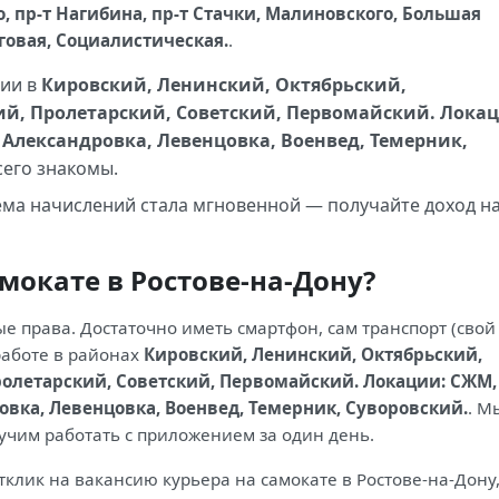
, пр-т Нагибина, пр-т Стачки, Малиновского, Большая
еговая, Социалистическая.
.
ии в
Кировский, Ленинский, Октябрьский,
, Пролетарский, Советский, Первомайский. Локац
Александровка, Левенцовка, Военвед, Темерник,
сего знакомы.
тема начислений стала мгновенной — получайте доход н
амокате в Ростове-на-Дону?
е права. Достаточно иметь смартфон, сам транспорт (свой
работе в районах
Кировский, Ленинский, Октябрьский,
летарский, Советский, Первомайский. Локации: СЖМ,
вка, Левенцовка, Военвед, Темерник, Суворовский.
. М
учим работать с приложением за один день.
тклик на вакансию курьера на самокате в Ростове-на-Дону