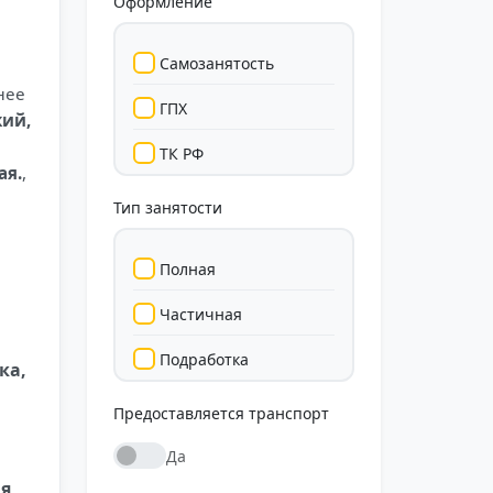
Оформление
Самозанятость
нее
ГПХ
кий,
ТК РФ
ая.
,
Тип занятости
Полная
Частичная
Подработка
ка,
Стажировка
Предоставляется транспорт
Да
ая