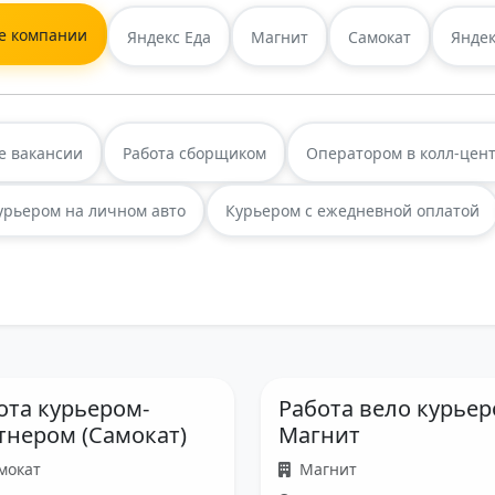
е компании
Яндекс Еда
Магнит
Самокат
Яндек
е вакансии
Работа сборщиком
Оператором в колл-цен
урьером на личном авто
Курьером с ежедневной оплатой
ота курьером-
Работа вело курье
тнером (Самокат)
Магнит
мокат
Магнит