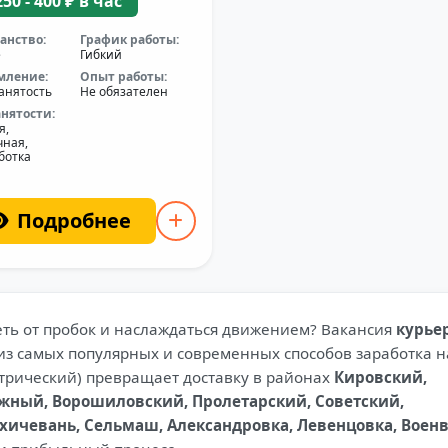
250 - 400 ₽ в час
анство:
График работы:
е
Гибкий
мление:
Опыт работы:
анятость
Не обязателен
анятости:
я,
чная,
ботка
Подробнее
сеть от пробок и наслаждаться движением? Вакансия
курье
из самых популярных и современных способов заработка н
ктрический) превращает доставку в районах
Кировский,
жный, Ворошиловский, Пролетарский, Советский,
ичевань, Сельмаш, Александровка, Левенцовка, Военв