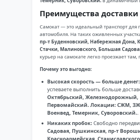
Темерник, Суворовский.
в динамичный 
Преимущества доставки 
Самокат — это идеальный транспорт для 
автомобиля. На таких оживленных участк
пр-т Буденновский, Набережная Дона, К
Стачки, Малиновского, Большая Садовая
курьер на самокате легко проезжает там, 
Почему это выгодно:
Высокая скорость — больше денег:
успеваете выполнить больше доставо
Октябрьский, Железнодорожный, 
Первомайский. Локации: СЖМ, ЗЖ
Военвед, Темерник, Суворовский.
.
Никаких пробок:
Свободно передвиг
Садовая, Пушкинская, пр-т Ворош
Красноармейская, Станиславского,