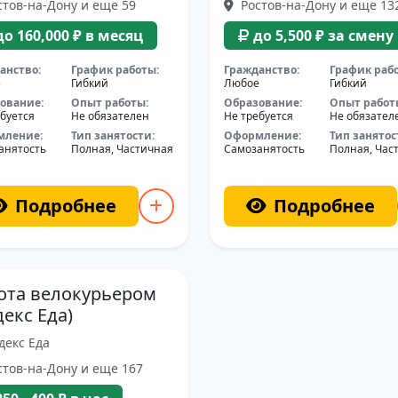
тов-на-Дону и еще 59
Ростов-на-Дону и еще 13
до 160,000 ₽ в месяц
до 5,500 ₽ за смену
анство:
График работы:
Гражданство:
График раб
е
Гибкий
Любое
Гибкий
ование:
Опыт работы:
Образование:
Опыт работ
буется
Не обязателен
Не требуется
Не обязател
мление:
Тип занятости:
Оформление:
Тип занятос
анятость
Полная, Частичная
Самозанятость
Полная, Час
Подробнее
Подробнее
ота велокурьером
декс Еда)
декс Еда
тов-на-Дону и еще 167