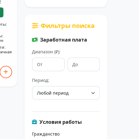
2
Фильтры поиска
оты:
ы:
Заработная плата
ен
ти:
Диапазон (₽):
тичная
Период:
Условия работы
Гражданство