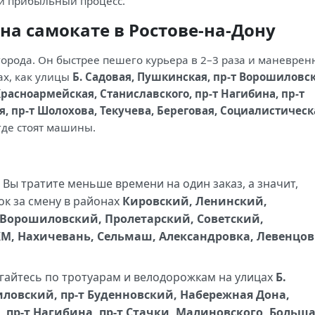
и прибыльный процесс.
на самокате в Ростове-на-Дону
города. Он быстрее пешего курьера в 2–3 раза и маневрен
ах, как улицы
Б. Садовая, Пушкинская, пр-т Ворошиловс
расноармейская, Станиславского, пр-т Нагибина, пр-т
, пр-т Шолохова, Текучева, Береговая, Социалистическ
где стоят машины.
Вы тратите меньше времени на один заказ, а значит,
к за смену в районах
Кировский, Ленинский,
Ворошиловский, Пролетарский, Советский,
М, Нахичевань, Сельмаш, Александровка, Левенцов
айтесь по тротуарам и велодорожкам на улицах
Б.
иловский, пр-т Буденновский, Набережная Дона,
 пр-т Нагибина, пр-т Стачки, Малиновского, Больш