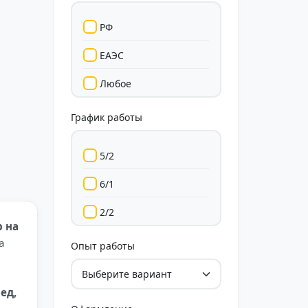
РФ
ЕАЭС
Любое
График работы
5/2
6/1
2/2
р на
Гибкий
а
Опыт работы
Свободный
ед,