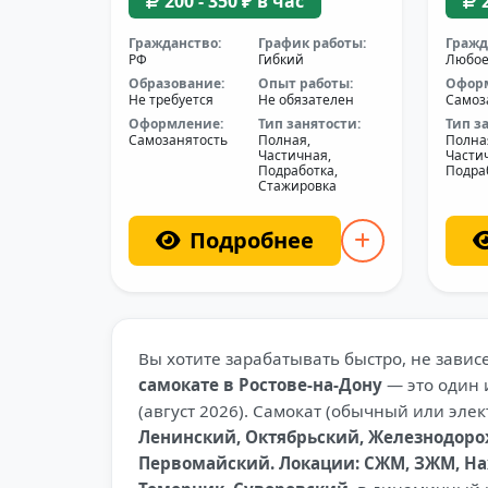
200 - 350 ₽ в час
Гражданство:
График работы:
Гражд
РФ
Гибкий
Любо
Образование:
Опыт работы:
Офор
Не требуется
Не обязателен
Самоз
Оформление:
Тип занятости:
Тип з
Самозанятость
Полная,
Полна
Частичная,
Части
Подработка,
Подра
Стажировка
Подробнее
Вы хотите зарабатывать быстро, не зави
самокате в Ростове-на-Дону
— это один 
(август 2026). Самокат (обычный или эле
Ленинский, Октябрьский, Железнодоро
Первомайский. Локации: СЖМ, ЗЖМ, Нах