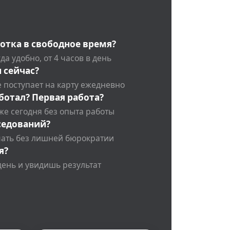
отка в свободное время?
да удобно, от 4 часов в день
 сейчас?
 поступает на карту ежедневно
ботал? Первая работа?
же сегодня без опыта работы
седований?
чать без лишней бюрократии
я?
день и увидишь результат