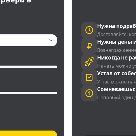
Нужна подраб
Доставляйте, ког
Нужны деньги
Вознаграждение
Никогда не ра
Начать можно у
Устал от собе
У нас можно на
Сомневаешьс
Попробуй один 