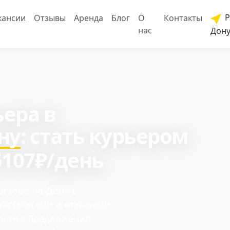
Р
кансии
Отзывы
Аренда
Блог
О
Контакты
нас
Дон
ера в
ну
: cтать курьером
5107₽/день
остове-на-Дону с
 зарплатами и отзывами
авните предложения