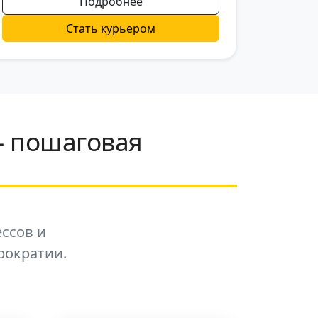
Подробнее
Стать курьером
— пошаговая
ессов и
рократии.