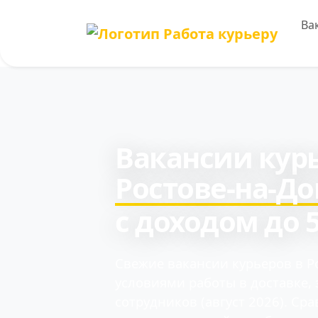
Ва
Вакансии курь
Ростове-на-До
с доходом до 
Свежие вакансии курьеров в Р
условиями работы в доставке,
сотрудников (август 2026). Ср