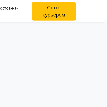
Стать
остов-на-
курьером
у