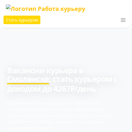
Стать курьером
Вакансии курьера в
Смоленске
: cтать курьером с
доходом до 4267₽/день
Свежие вакансии курьеров в Смоленске с
условиями работы в доставке, зарплатами и
отзывами сотрудников (август 2026). Сравните
предложения разных компаний и выберите
подходящий вариант.