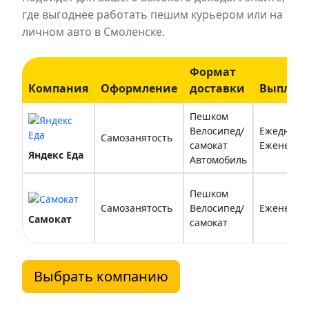
где выгоднее работать пешим курьером или на
личном авто в Смоленске.
Формат
Компания
Оформление
доставки
Выплат
Пешком
Велосипед/
Ежедневн
Самозанятость
самокат
Еженедел
Яндекс Еда
Автомобиль
Пешком
Самозанятость
Велосипед/
Еженедел
Самокат
самокат
Выбрать компанию