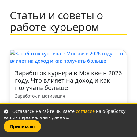
Тула
Статьи и советы о
Набережные Челны
работе курьером
Щербинка
Санкт-Петербург
Казань
Заработок курьера в Москве в 2026
году. Что влияет на доход и как
получать больше
Ростов-на-Дону
Заработок и мотивация
Ступино
Рынок доставки Москвы к 2026 году
Оставаясь на сайте Вы даете
согласие
на обработку
окончательно созрел. Эпоха «легких денег»
ваших персональных данных.
сменилась эпохой «профессиональной
Ульяновск
Принимаю
стратегии». Сегодня зарплата курьера в
Москве в месяц варьируется от 40 …