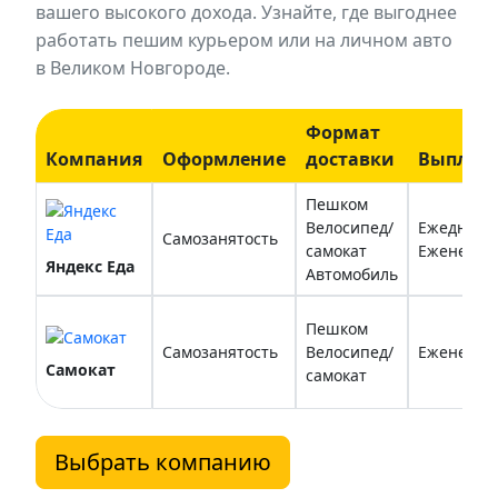
вашего высокого дохода. Узнайте, где выгоднее
работать пешим курьером или на личном авто
в Великом Новгороде.
Формат
Компания
Оформление
доставки
Выплат
Пешком
Велосипед/
Ежедневн
Самозанятость
самокат
Еженедел
Яндекс Еда
Автомобиль
Пешком
Самозанятость
Велосипед/
Еженедел
Самокат
самокат
Выбрать компанию