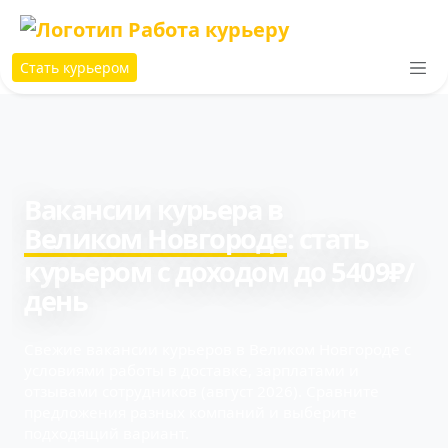
Стать курьером
Вакансии курьера в
Великом Новгороде
: cтать
курьером с доходом до 5409₽/
день
Свежие вакансии курьеров в Великом Новгороде с
условиями работы в доставке, зарплатами и
отзывами сотрудников (август 2026). Сравните
предложения разных компаний и выберите
подходящий вариант.