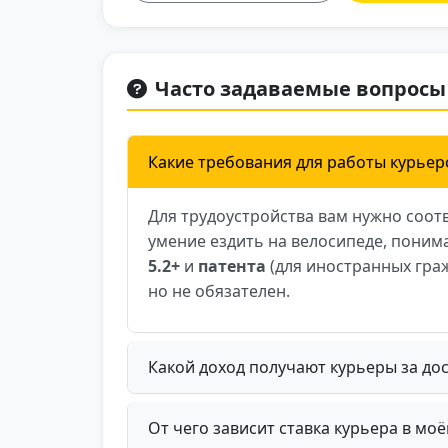
что команда на базе всегда при
ощущала, что «временный сотру
стабильный дополнительный до
Часто задаваемые вопросы
подходит.
Какие требования для работы курьеро
Для трудоустройства вам нужно соот
умение ездить на велосипеде, поним
5.2+
и
патента
(для иностранных граж
но не обязателен.
Какой доход получают курьеры за дос
От чего зависит ставка курьера в мо