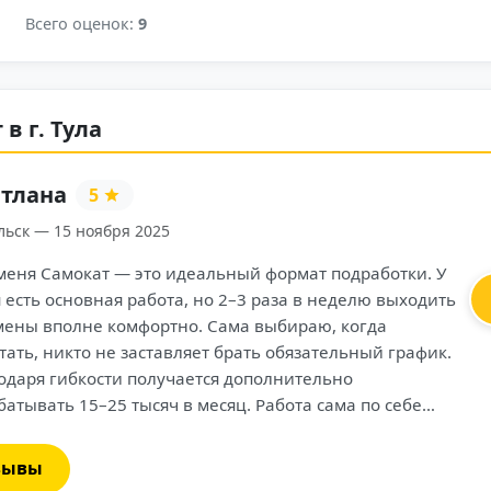
Всего оценок:
9
в г. Тула
Д
Са
ный формат подработки. У
Ра
2–3 раза в неделю выходить
во
ма выбираю, когда
бы
рать обязательный график.
до
 дополнительно
дл
ц. Работа сама по себе
ин
 — всё. Клиенты в основном
ос
 Очень радует, что
уд
зывы
держек. А ещё нравится,
гд