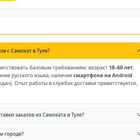
ветливая — никогда не
Ед
дник». Если нужен
за
ход — Самокат идеально
до
м c Самокат в Туле?
ветствовать базовым требованиям: возраст
18–60 лет
,
ание русского языка, наличие
смартфона на Android
дан). Опыт работы в службах доставки приветствуется,
тавки заказов из Самоката в Туле?
ём городе?