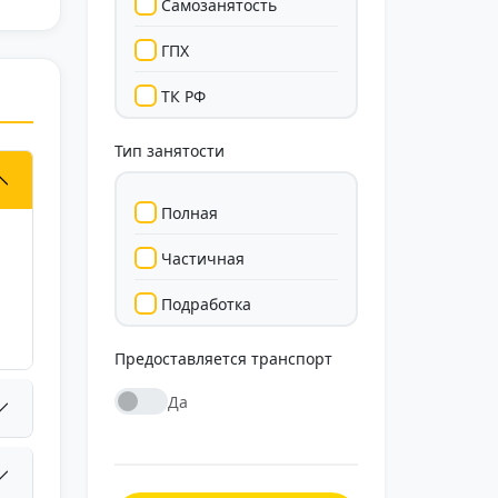
Самозанятость
инственный минус — иногда попадаются тяжёлые
казы, но это редкость. В целом работа нравится: активно,
ГПХ
ход стабилен, всё по-честному.
ТК РФ
Тип занятости
Полная
Частичная
Подработка
Стажировка
Предоставляется транспорт
Да