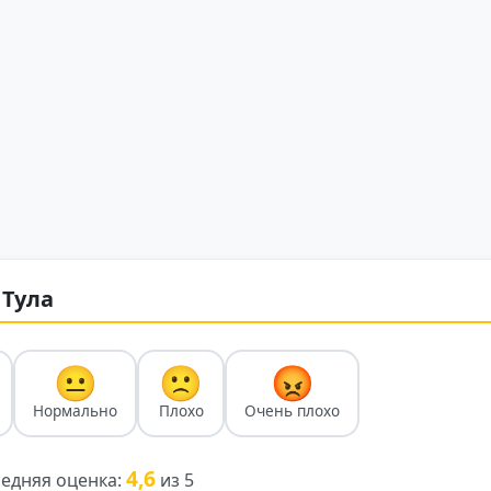
 Тула
😐
🙁
😡
Нормально
Плохо
Очень плохо
4,6
едняя оценка:
из 5