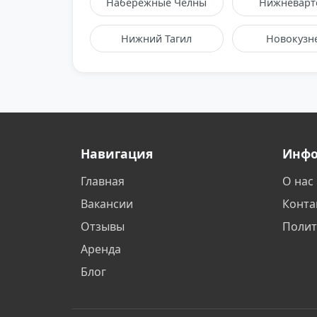
Набережные Челны
Нижневарт
Нижний Тагил
Новокузн
Омск
Орел
Пермь
Ростов-на-
Санкт-Петербург
Саранс
Навигация
Инф
Главная
О нас
Ставрополь
Таганро
Вакансии
Конта
Тольятти
Томск
Отзывы
Полит
Аренда
Уфа
Ханты-Манс
Блог
Череповец
Энгель