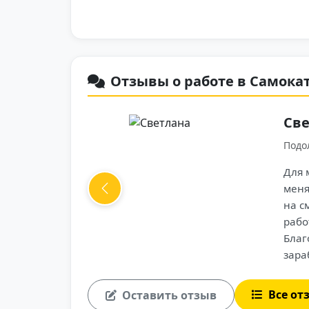
Отзывы о работе в Самокат 
Светлана
5
Подольск — 15 ноября 2025
Для меня Самокат — это идеаль
меня есть основная работа, но 
Previous
на смены вполне комфортно. Са
работать, никто не заставляет б
Благодаря гибкости получается
зарабатывать 15–25 тысяч в меся
несложная: принял заказ, довёз
приятные, проблем не возникает.
Все от
Оставить отзыв
выплаты каждую неделю и без за