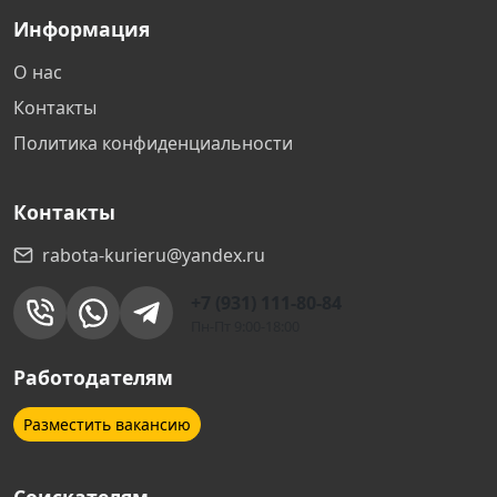
Уфа
Информация
Чехов
О нас
Контакты
Зеленоград
Политика конфиденциальности
Обнинск
Контакты
Адлер
rabota-kurieru@yandex.ru
+7 (931) 111-80-84
Челябинск
Пн-Пт 9:00-18:00
Архангельск
Работодателям
Разместить вакансию
Коломна