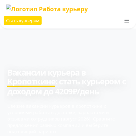
Стать курьером
Вакансии курьера в
Кропоткине
: cтать курьером с
доходом до 4209₽/день
Свежие вакансии курьеров в Кропоткине с
условиями работы в доставке, зарплатами и
отзывами сотрудников (август 2026). Сравните
предложения разных компаний и выберите
подходящий вариант.