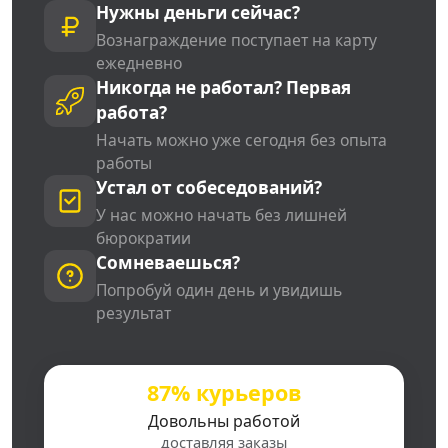
Нужны деньги сейчас?
Вознаграждение поступает на карту
ежедневно
Никогда не работал? Первая
работа?
Начать можно уже сегодня без опыта
работы
Устал от собеседований?
У нас можно начать без лишней
бюрократии
Сомневаешься?
Попробуй один день и увидишь
результат
87% курьеров
Довольны работой
доставляя заказы