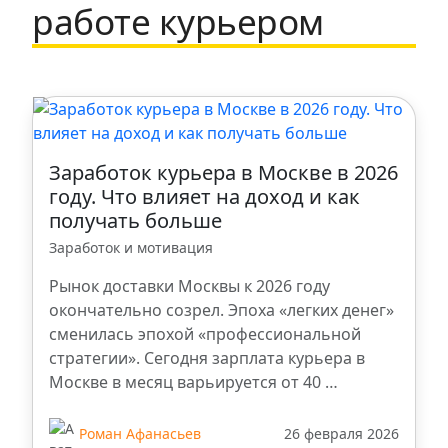
Набережные Челны
работе курьером
Щербинка
Санкт-Петербург
Казань
Заработок курьера в Москве в 2026
году. Что влияет на доход и как
получать больше
Ростов-на-Дону
Заработок и мотивация
Ступино
Рынок доставки Москвы к 2026 году
окончательно созрел. Эпоха «легких денег»
сменилась эпохой «профессиональной
Ульяновск
стратегии». Сегодня зарплата курьера в
Москве в месяц варьируется от 40 …
Ханты-Мансийск
Роман Афанасьев
26 февраля 2026