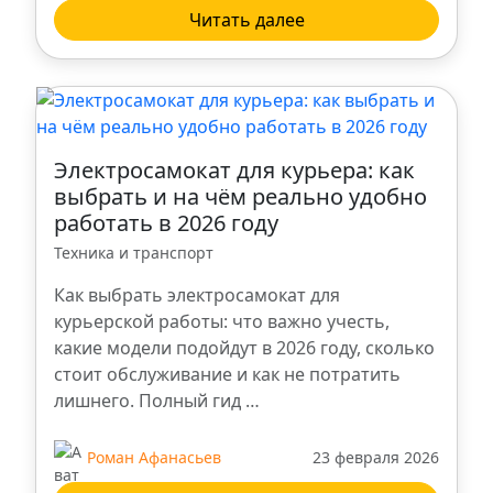
Омск
Читать далее
Барнаул
Киров
Электросамокат для курьера: как
Мурманск
выбрать и на чём реально удобно
работать в 2026 году
Новый Уренгой
Техника и транспорт
Как выбрать электросамокат для
Смоленск
курьерской работы: что важно учесть,
какие модели подойдут в 2026 году, сколько
Рязань
стоит обслуживание и как не потратить
лишнего. Полный гид …
Курск
Роман Афанасьев
23 февраля 2026