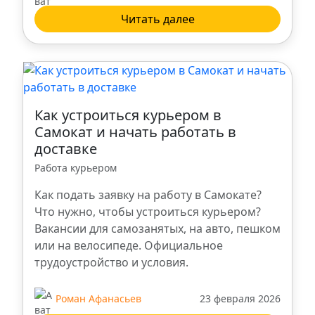
Брянск
Читать далее
Троицк
Владикавказ
Как устроиться курьером в
Нальчик
Самокат и начать работать в
доставке
Пенза
Работа курьером
Как подать заявку на работу в Самокате?
Калуга
Что нужно, чтобы устроиться курьером?
Вакансии для самозанятых, на авто, пешком
Тольятти
или на велосипеде. Официальное
трудоустройство и условия.
Сургут
Роман Афанасьев
23 февраля 2026