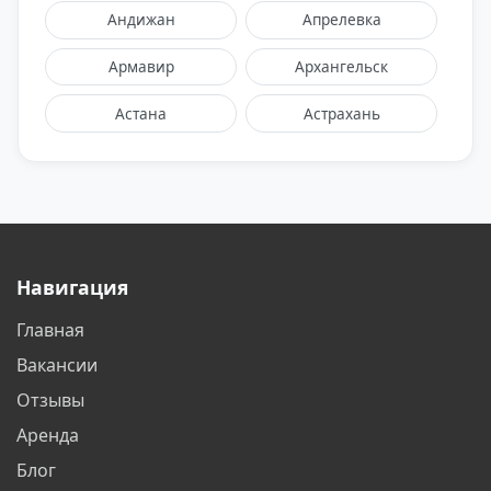
Андижан
Апрелевка
Армавир
Архангельск
Астана
Астрахань
Балаково
Балашиха
Барнаул
Батайск
Белгород
Бердск
Навигация
Бишкек
Благовещенск
Главная
Братск
Бронницы
Вакансии
Брянск
Великий Новгород
Отзывы
Аренда
Видное
Владивосток
Блог
Владикавказ
Владимир