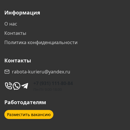
Информация
Волгоград
Волжский
О нас
Вологда
Воронеж
Контакты
Воскресенск
Всеволожск
Политика конфиденциальности
Выборг
Гатчина
Контакты
Геленджик
Дзержинск
rabota-kurieru@yandex.ru
Дзержинский
Дмитров
+7 (931) 111-80-84
Долгопрудный
Домодедово
Пн-Пт 9:00-18:00
Дубна
Егорьевск
Работодателям
Екатеринбург
Елабуга
Разместить вакансию
Ессентуки
Железнодорожный