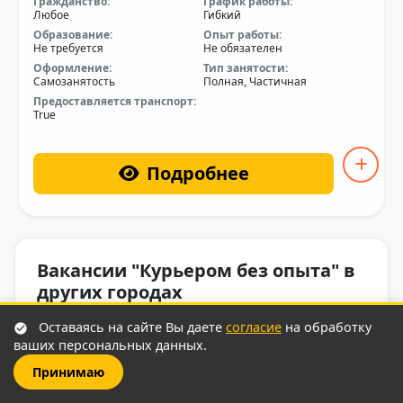
Гражданство:
График работы:
Любое
Гибкий
Образование:
Опыт работы:
Не требуется
Не обязателен
Оформление:
Тип занятости:
Самозанятость
Полная, Частичная
Предоставляется транспорт:
True
Подробнее
Вакансии "Курьером без опыта" в
других городах
Оставаясь на сайте Вы даете
согласие
на обработку
ваших персональных данных.
Абакан
Адлер
Принимаю
Азов
Аксай