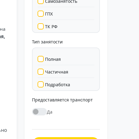
Самозанятость
ГПХ
ТК РФ
 на
я,
Тип занятости
Полная
Частичная
Подработка
Стажировка
Предоставляется транспорт
Да
ьно