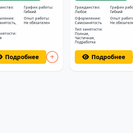
анство:
График работы:
Гражданство:
График раб
е
Гибкий
Любое
Гибкий
мление:
Опыт работы:
Оформление:
Опыт работ
анятость,
Не обязателен
Самозанятость
Не обязател
Тип занятости:
анятости:
Полная,
я
Частичная,
Подработка
Подробнее
Подробнее