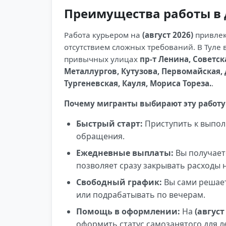
Преимущества работы в 
Работа курьером на
(август 2026)
привлек
отсутствием сложных требований. В Туле 
привычных улицах
пр-т Ленина, Советск
Металлургов, Кутузова, Первомайская,
Тургеневская, Кауля, Мориса Тореза.
.
Почему мигранты выбирают эту работу
Быстрый старт:
Приступить к выпол
обращения.
Ежедневные выплаты:
Вы получаете
позволяет сразу закрывать расходы н
Свободный график:
Вы сами решает
или подрабатывать по вечерам.
Помощь в оформлении:
На
(август
оформить статус самозанятого для л