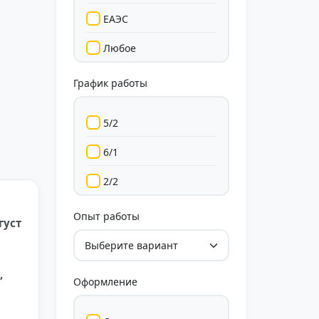
ЕАЭС
Любое
График работы
5/2
6/1
2/2
Гибкий
Опыт работы
густ
Свободный
,
Оформление