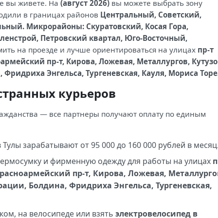
де вы живете. На
(август 2026)
вы можете выбрать зону
ходили в границах районов
Центральный, Советский,
ьный. Микрорайоны: Скуратовский, Косая Гора,
ленстрой, Петровский квартал, Юго-Восточный,
омить на проезде и лучше ориентироваться на улицах
пр-т
оармейский пр-т, Кирова, Ложевая, Металлургов, Кутузо
Фридриха Энгельса, Тургеневская, Кауля, Мориса Торе
остранных курьеров
гражданства — все партнеры получают оплату по единым
Тулы зарабатывают от 95 000 до 160 000 рублей в месяц
термосумку и фирменную одежду для работы на улицах
п
Красноармейский пр-т, Кирова, Ложевая, Металлурго
ации, Болдина, Фридриха Энгельса, Тургеневская,
ом, на велосипеде или взять
электровелосипед в