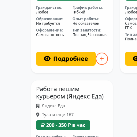
Гражданство:
График работы:
Гражд
Любое
Гибкий
Любо
Образование:
Опыт работы:
Офор
Не требуется
Не обязателен
Самоз
ГПХ
Оформление:
Тип занятости:
Тип з
Самозанятость
Полная, Частичная
Полна
Подробнее
Работа пешим
курьером (Яндекс Еда)
Яндекс Еда
Тула и еще 167
200 - 350 ₽ в час
График работы:
Гражданство: