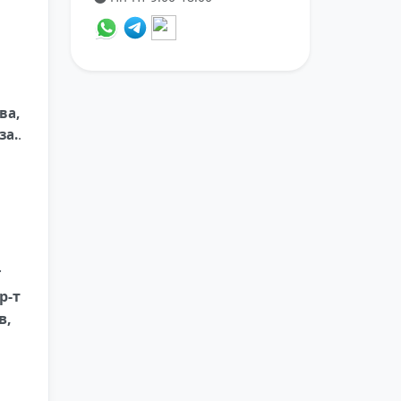
ва,
за.
.
.
р-т
в,