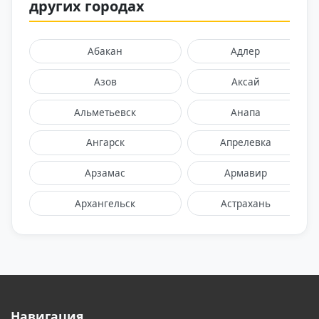
других городах
Абакан
Адлер
Азов
Аксай
Альметьевск
Анапа
Ангарск
Апрелевка
Арзамас
Армавир
Архангельск
Астрахань
Балаково
Балашиха
Барнаул
Батайск
Белгород
Белореченск
Навигация