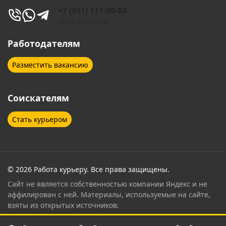
+7 (931) 111-80-84
Горячий Ключ
Дзержинск
Пн-Пт 9:00-18:00
Дзержинский
Дмитров
Работодателям
Долгопрудный
Домодедово
Разместить вакансию
Дубна
Егорьевск
Соискателям
Екатеринбург
Елабуга
Стать курьером
Железногорск
Железнодорожный
Жуковский
Звенигород
Зеленоград
Иваново
© 2026 Работа курьеру. Все права защищены.
Сайт не является собственностью компании Яндекс и не
Ивантеевка
Ижевск
аффилирован с ней. Материалы, используемые на сайте,
взяты из открытых источников.
Иркутск
Ишимбай
Контент страницы проверен и согласован