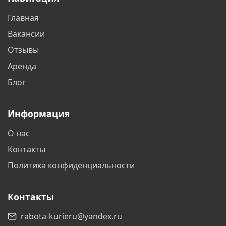
Бийск
Благовещенск
Главная
Братск
Бронницы
Вакансии
Брянск
Бутово
Отзывы
Аренда
Великий Новгород
Видное
Блог
Владивосток
Владикавказ
Информация
Владимир
Волгоград
О нас
Волгодонск
Волжский
Контакты
Вологда
Воронеж
Политика конфиденциальности
Воскресенск
Всеволожск
Контакты
Выборг
Гатчина
rabota-kurieru@yandex.ru
Геленджик
Горно-Алтайск