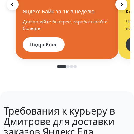
Яндекс Байк за 1₽ в неделю
Ко
Доставляйте быстрее, зарабатывайте
Что
больше
пос
Подробнее
Требования к курьеру в
Дмитрове для доставки
заказов Яндекс Еда