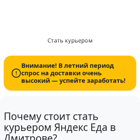
Ежедневные выплаты, от 2 часов в
день, рядом с домом
Стать курьером
Информация по условиям и оплате актуализирована: 07.08.2026
+7 (931) 111-80-84
Пн-Пт 9:00-18:00
Внимание! В летний период
спрос на доставки очень
высокий — успейте заработать!
Почему стоит стать
курьером Яндекс Еда в
Дмитрове?