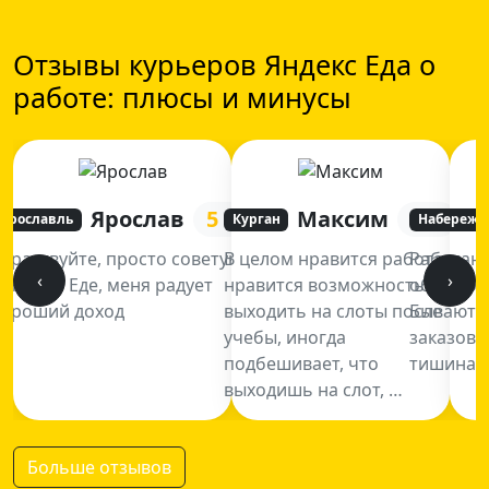
Отзывы курьеров Яндекс Еда о
работе: плюсы и минусы
Ярослав
5
Максим
5
Ярославль
Курган
Набережн
Здраствуйте, просто советую
В целом нравится работа,
Работаю
‹
›
в Яндекс Еде, меня радует
нравится возможность
обычно в
хороший доход
выходить на слоты после
Бывают р
учебы, иногда
заказов 
подбешивает, что
тишина, 
выходишь на слот, …
Больше отзывов