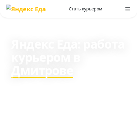
Стать курьером
Яндекс Еда: работа
курьером в
Дмитрове
Зарабатывайте c 16 лет в
среднем 3780₽ в день пешим
курьером и около 7183₽ на
транспорте.