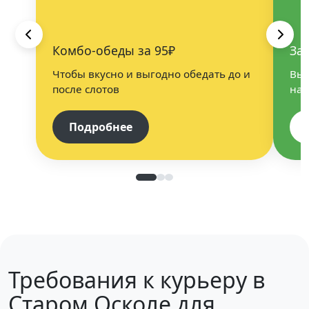
Комбо-обеды за 95₽
За
Чтобы вкусно и выгодно обедать до и
Выб
после слотов
нап
Подробнее
Требования к курьеру в
Старом Осколе для