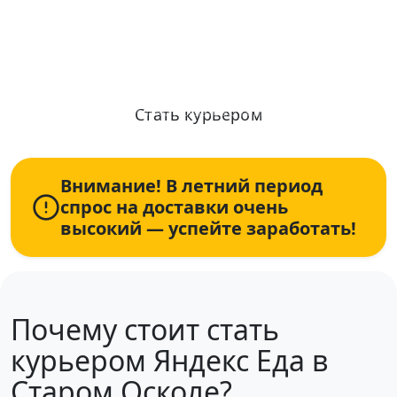
Ежедневные выплаты, от 2 часов в
день, рядом с домом
Стать курьером
Информация по условиям и оплате актуализирована: 06.08.2026
+7 (931) 111-80-84
Пн-Пт 9:00-18:00
Внимание! В летний период
спрос на доставки очень
высокий — успейте заработать!
Почему стоит стать
курьером Яндекс Еда в
Старом Осколе?