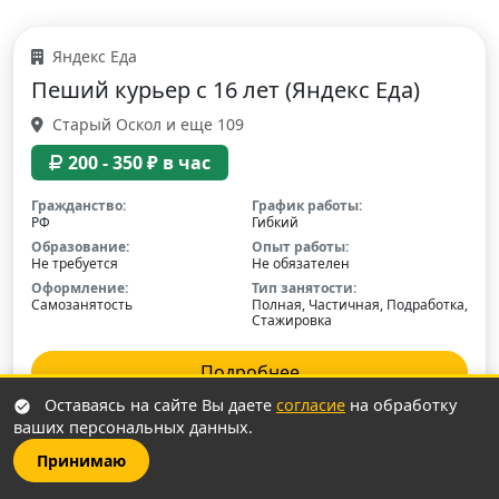
Яндекс Еда
Пеший курьер с 16 лет (Яндекс Еда)
Старый Оскол и еще 109
200 - 350 ₽ в час
Гражданство:
График работы:
РФ
Гибкий
Образование:
Опыт работы:
Не требуется
Не обязателен
Оформление:
Тип занятости:
Самозанятость
Полная, Частичная, Подработка,
Стажировка
Подробнее
Оставаясь на сайте Вы даете
согласие
на обработку
ваших персональных данных.
Принимаю
Яндекс Еда