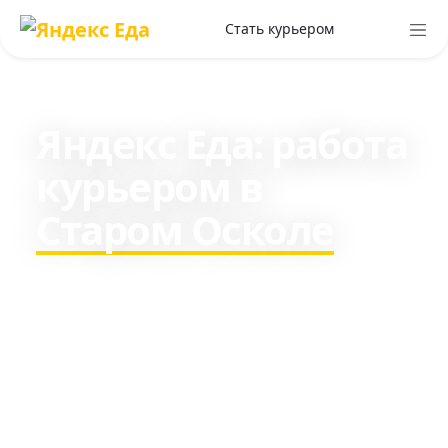
Стать курьером
Яндекс Еда: работа
курьером в
Старом Осколе
Зарабатывайте c 16 лет в
среднем 3332₽ в день пешим
курьером и около 9509₽ на
транспорте.