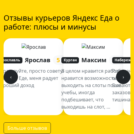
Отзывы курьеров Яндекс Еда о
работе: плюсы и минусы
Ярослав
5
Максим
5
Ярославль
Курган
Набережн
Здраствуйте, просто советую
В целом нравится работа,
Работаю
‹
›
в Яндекс Еде, меня радует
нравится возможность
обычно в
хороший доход
выходить на слоты после
Бывают р
учебы, иногда
заказов 
подбешивает, что
тишина, 
выходишь на слот, …
Больше отзывов