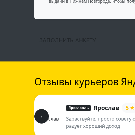
выдачи в Нижнем Новгороде, чтобы пол
ЗАПОЛНИТЬ АНКЕТУ
Отзывы курьеров Янд
Ярослав
5
Ярославль
‹
Здраствуйте, просто советую
радует хороший доход