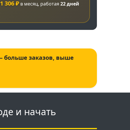
1 306 ₽
в месяц, работая
22 дней
.
 — больше заказов, выше
оде и начать