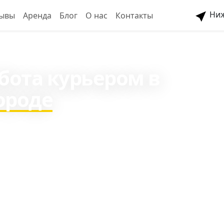
Ниж
ывы
Аренда
Блог
О нас
Контакты
абота курьером в
ороде
 в среднем 3498₽ в
 около 8003₽ на
сов в день, рядом с