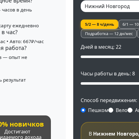
дное время?
4 часов в день
5/2 — 8 ч/день
6/1 — 10
карту ежедневно
в час?
Подработка — 12 дн/мес
ас • Авто: 667₽/час
Дней в месяц:
22
ая работа?
в — опыт не
Часы работы в день:
8
 результат
Способ передвижения:
Пешком
Вело
А
0% новичков
Достигают
В
Нижнем Новгоро
идаемого дохода