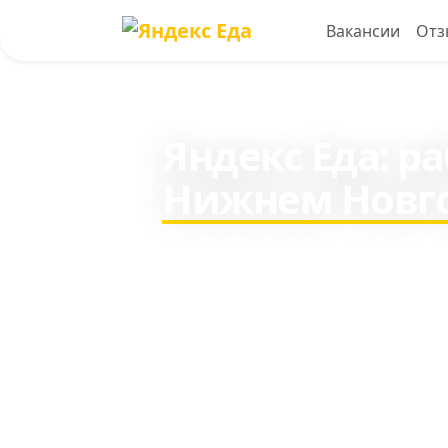
Вакансии
Отз
Яндекс Еда: р
Нижнем Новг
Зарабатывайте c 16 лет
день пешим курьером и
транспорте.
Ежедневные выплаты, от 2 ча
домом