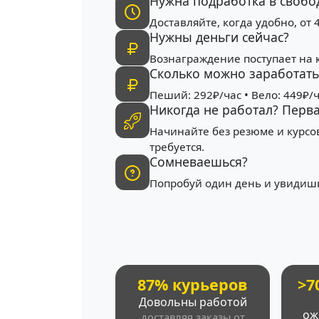
Нужна подработка в свобо
Доставляйте, когда удобно, от 
Нужны деньги сейчас?
Вознаграждение поступает на 
Сколько можно заработать 
Пеший: 292₽/час • Вело: 449₽/ч
Никогда не работал? Перв
Начинайте без резюме и курсо
требуется.
Сомневаешься?
Попробуй один день и увидишь
87% курьеров
>7
Довольны работой
ож
доставляя заказы от