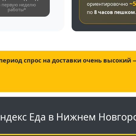
~5
ориентировочно
в первую неделю
работы*
по
8 часов
пешком
 период спрос на доставки очень высокий
Яндекс Еда в Нижнем Новгор