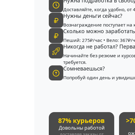
Нужна подработка в свобо
Доставляйте, когда удобно, от 
Нужны деньги сейчас?
Вознаграждение поступает на 
Сколько можно заработать 
Пеший: 275₽/час • Вело: 367₽/ч
Никогда не работал? Перв
Начинайте без резюме и курсо
требуется.
Сомневаешься?
Попробуй один день и увидишь
87% курьеров
>7
Довольны работой
ож
доставляя заказы от