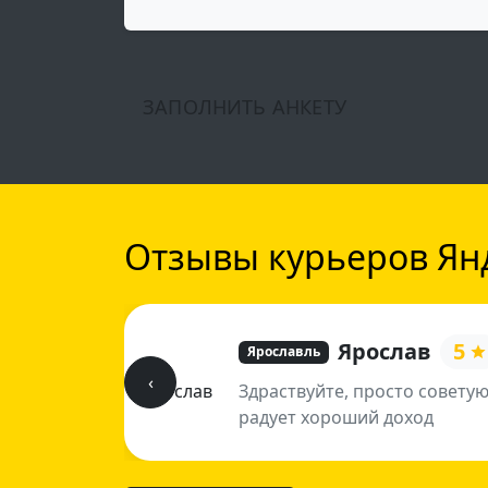
ЗАПОЛНИТЬ АНКЕТУ
Отзывы курьеров Янд
Ярослав
5
Ярославль
‹
Здраствуйте, просто советую
радует хороший доход