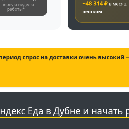
~48 314 ₽
в месяц,
в первую неделю
работы*
пешком
.
 период спрос на доставки очень высокий
ндекс Еда в Дубне и начать 