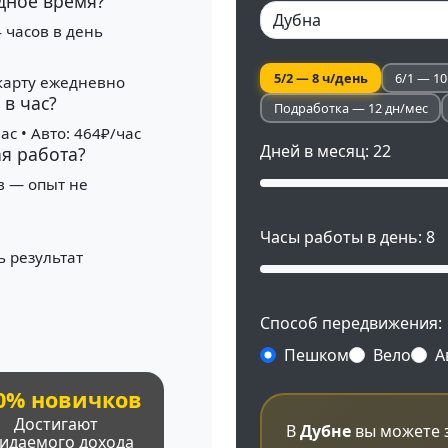
дное время?
4 часов в день
5/2 — 8 ч/день
6/1 — 10
карту ежедневно
в час?
Подработка — 12 дн/мес
ас • Авто: 464₽/час
Дней в месяц:
22
ая работа?
в — опыт не
Часы работы в день:
8
 результат
Способ передвижения:
Пешком
Вело
А
0% новичков
Достигают
В
Дубне
вы можете 
идаемого дохода