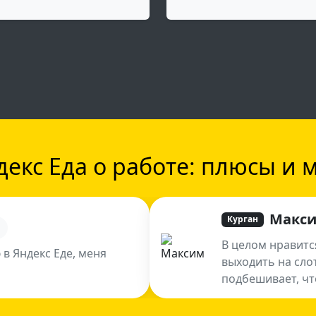
екс Еда о работе: плюсы и 
Макс
Курган
В целом нравитс
 в Яндекс Еде, меня
выходить на сло
подбешивает, чт