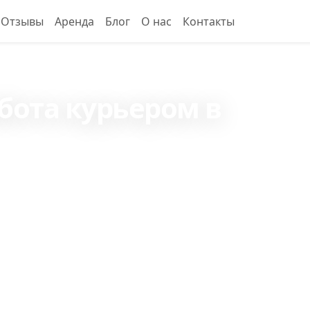
Отзывы
Аренда
Блог
О нас
Контакты
абота курьером в
 в среднем 3294₽ в
 около 5568₽ на
сов в день, рядом с