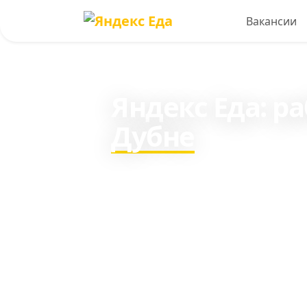
Вакансии
Яндекс Еда: р
Дубне
Зарабатывайте c 16 лет
день пешим курьером и
транспорте.
Ежедневные выплаты, от 2 ча
домом