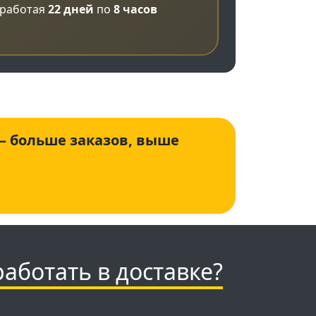
 работая
22 дней
по
8 часов
 — больше заказов, выше
работать в доставке?