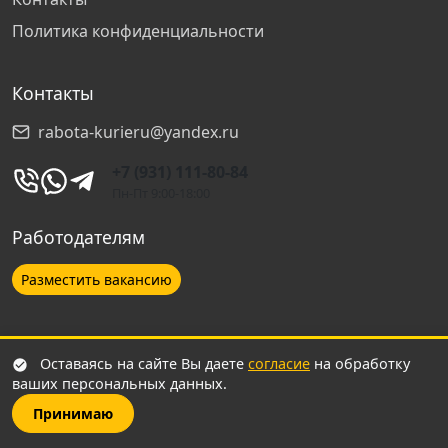
Политика конфиденциальности
Ростов-на-Дону
Контакты
Ступино
rabota-kurieru@yandex.ru
Ульяновск
+7 (931) 111-80-84
Пн-Пт 9:00-18:00
Ханты-Мансийск
Работодателям
Брянск
Разместить вакансию
Троицк
Соискателям
Оставаясь на сайте Вы даете
согласие
на обработку
Владикавказ
ваших персональных данных.
Стать курьером
Принимаю
Нальчик