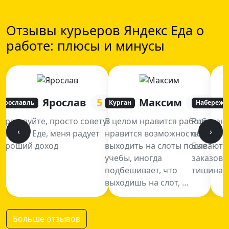
Отзывы курьеров Яндекс Еда о
работе: плюсы и минусы
Ярослав
5
Максим
5
Ярославль
Курган
Набережн
Здраствуйте, просто советую
В целом нравится работа,
Работаю
‹
›
в Яндекс Еде, меня радует
нравится возможность
обычно в
хороший доход
выходить на слоты после
Бывают р
учебы, иногда
заказов 
подбешивает, что
тишина, 
выходишь на слот, …
Больше отзывов