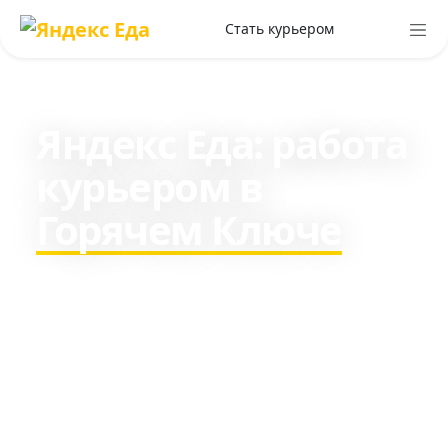
Стать курьером
Яндекс Еда: работа
курьером в
Горячем Ключе
Зарабатывайте c 16 лет в
среднем 3129₽ в день пешим
курьером и около 5290₽ на
транспорте.