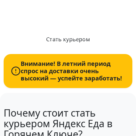
Ежедневные выплаты, от 2 часов в
день, рядом с домом
Стать курьером
Информация по условиям и оплате актуализирована: 08.08.2026
+7 (931) 111-80-84
Пн-Пт 9:00-18:00
Внимание! В летний период
спрос на доставки очень
высокий — успейте заработать!
Почему стоит стать
курьером Яндекс Еда в
Горячем Ключе?