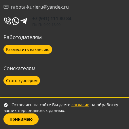
rabota-kurieru@yandex.ru
Ульяновск
+7 (931) 111-80-84
Пн-Пт 9:00-18:00
Ханты-Мансийск
Работодателям
Брянск
Разместить вакансию
Троицк
Соискателям
Владикавказ
Стать курьером
Нальчик
Оставаясь на сайте Вы даете
согласие
на обработку
Пенза
© 2026 Работа курьеру. Все права защищены.
ваших персональных данных.
Сайт не является собственностью компании Яндекс и не
Принимаю
аффилирован с ней. Материалы, используемые на сайте,
Калуга