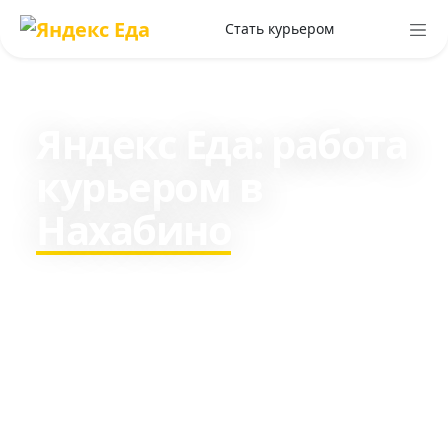
Стать курьером
Яндекс Еда: работа
курьером в
Нахабино
Зарабатывайте c 16 лет в
среднем 3237₽ в день пешим
курьером и около 5472₽ на
транспорте.