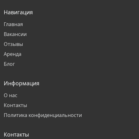
Навигация
Хабаровск
Главная
Тула
Вакансии
Отзывы
Набережные Челны
Аренда
Блог
Щербинка
Санкт-Петербург
Информация
О нас
Казань
Контакты
Политика конфиденциальности
Ростов-на-Дону
Контакты
Ступино