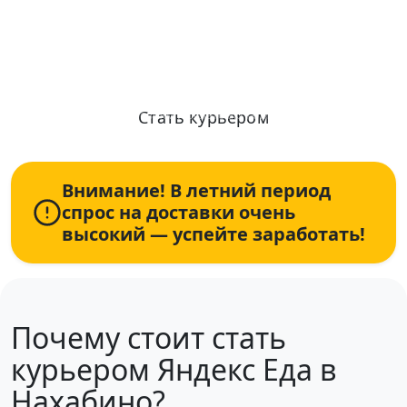
Ежедневные выплаты, от 2 часов в
день, рядом с домом
Стать курьером
Информация по условиям и оплате актуализирована: 09.08.2026
+7 (931) 111-80-84
Пн-Пт 9:00-18:00
Внимание! В летний период
спрос на доставки очень
высокий — успейте заработать!
Почему стоит стать
курьером Яндекс Еда в
Нахабино?