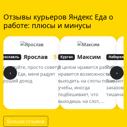
Отзывы курьеров Яндекс Еда о
работе: плюсы и минусы
Ярослав
5
Максим
5
Ярославль
Курган
Набережн
Здраствуйте, просто советую
В целом нравится работа,
Работаю
‹
›
в Яндекс Еде, меня радует
нравится возможность
обычно в
хороший доход
выходить на слоты после
Бывают р
учебы, иногда
заказов 
подбешивает, что
тишина, 
выходишь на слот, …
Больше отзывов