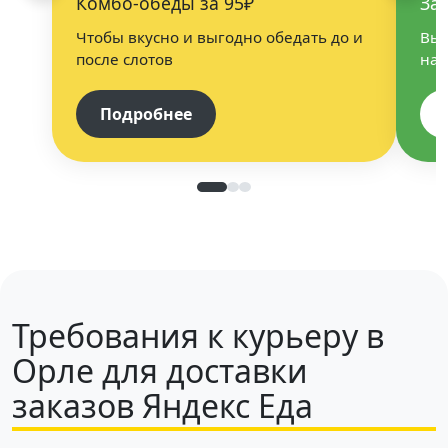
Комбо-обеды за 95₽
За
Чтобы вкусно и выгодно обедать до и
Выб
после слотов
нап
Подробнее
Требования к курьеру в
Орле для доставки
заказов Яндекс Еда