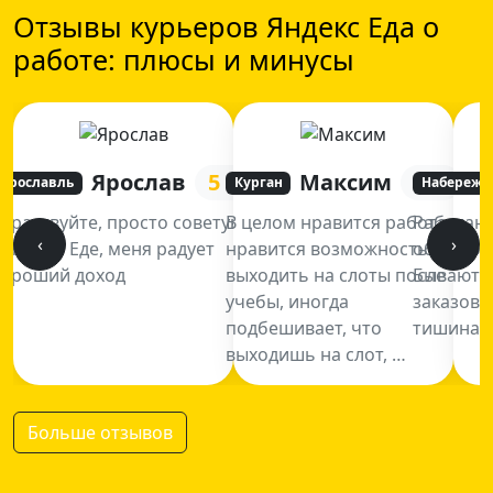
Отзывы курьеров Яндекс Еда о
работе: плюсы и минусы
Ярослав
5
Максим
5
Ярославль
Курган
Набережн
Здраствуйте, просто советую
В целом нравится работа,
Работаю
‹
›
в Яндекс Еде, меня радует
нравится возможность
обычно в
хороший доход
выходить на слоты после
Бывают р
учебы, иногда
заказов 
подбешивает, что
тишина, 
выходишь на слот, …
Больше отзывов