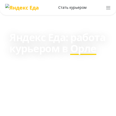
Стать курьером
Яндекс Еда: работа
курьером в
Орле
Зарабатывайте c 16 лет в
среднем 3470₽ в день пешим
курьером и около 7818₽ на
транспорте.
Ежедневные выплаты, от 2 часов в
день, рядом с домом