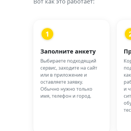
Вот как это работает:
1
Заполните анкету
Пр
Выбираете подходящий
Кор
сервис, заходите на сайт
по
или в приложение и
как
оставляете заявку.
ра
Обычно нужно только
и ч
имя, телефон и город.
си
об
тес