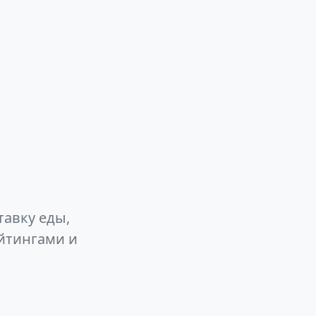
тавку еды,
йтингами и