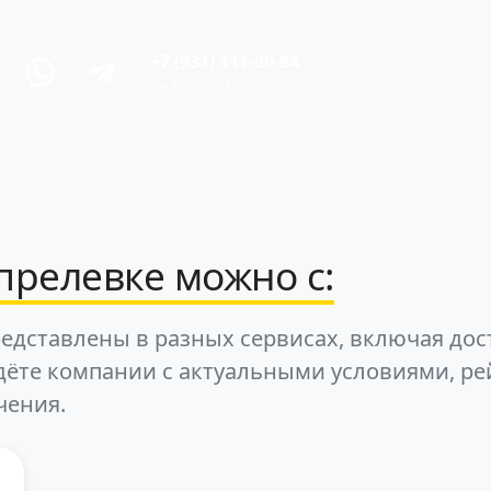
+7 (931) 111-80-84
Пн-Пт 9:00-18:00
изирована: 09.08.2026
прелевке можно с:
едставлены в разных сервисах, включая дос
дёте компании с актуальными условиями, ре
чения.