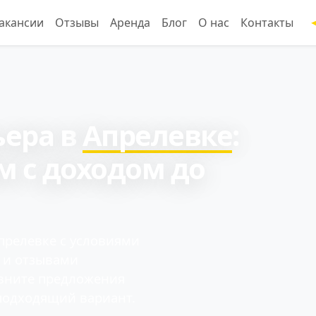
акансии
Отзывы
Аренда
Блог
О нас
Контакты
ьера в
Апрелевке
:
м с доходом до
прелевке с условиями
и и отзывами
авните предложения
подходящий вариант.