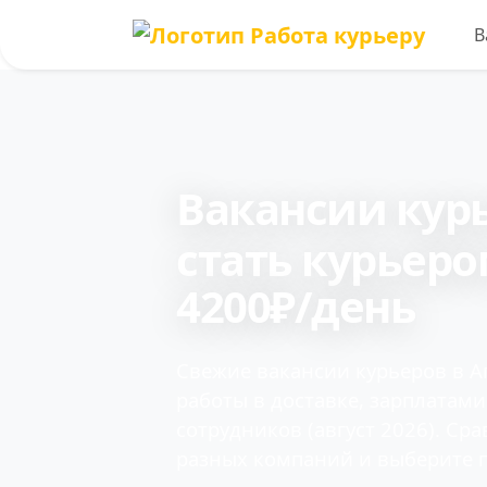
В
Вакансии кур
cтать курьеро
4200₽/день
Свежие вакансии курьеров в А
работы в доставке, зарплатам
сотрудников (август 2026). Ср
разных компаний и выберите 