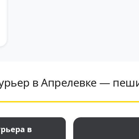
урьер в Апрелевке — пеши
рьера в