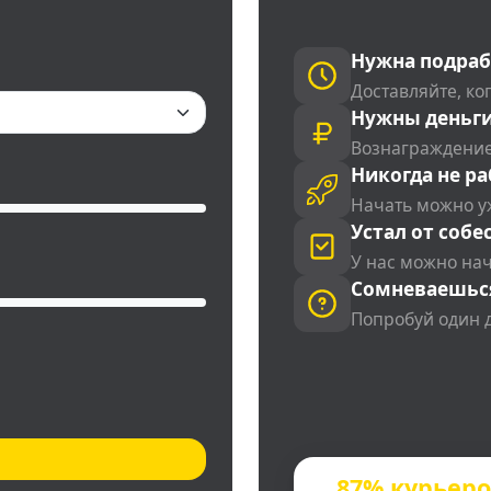
Нужна подраб
Доставляйте, ког
Нужны деньги
Вознаграждение
Никогда не ра
Начать можно у
Устал от собе
У нас можно на
Сомневаешьс
Попробуй один 
87% курьер