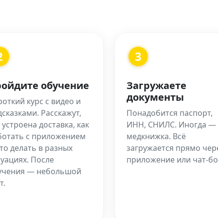
2
3
ойдите обучение
Загружаете
документы
откий курс с видео и
дсказками. Расскажут,
Понадобится паспорт,
 устроена доставка, как
ИНН, СНИЛС. Иногда —
ботать с приложением
медкнижка. Всё
то делать в разных
загружается прямо чер
туациях. После
приложение или чат-бо
учения — небольшой
т.