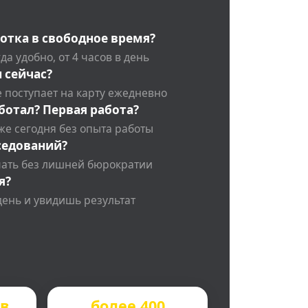
отка в свободное время?
да удобно, от 4 часов в день
 сейчас?
 поступает на карту ежедневно
ботал? Первая работа?
же сегодня без опыта работы
седований?
чать без лишней бюрократии
я?
день и увидишь результат
ов
более 400