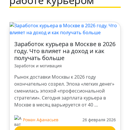
работе курьером
Щербинка
Санкт-Петербург
Казань
Заработок курьера в Москве в 2026
году. Что влияет на доход и как
получать больше
Ростов-на-Дону
Заработок и мотивация
Ступино
Рынок доставки Москвы к 2026 году
окончательно созрел. Эпоха «легких денег»
сменилась эпохой «профессиональной
Ульяновск
стратегии». Сегодня зарплата курьера в
Москве в месяц варьируется от 40 …
Ханты-Мансийск
Роман Афанасьев
26 февраля 2026
Брянск