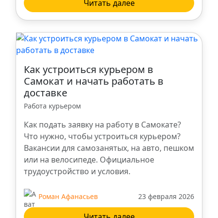
Читать далее
Троицк
Владикавказ
Как устроиться курьером в
Нальчик
Самокат и начать работать в
доставке
Пенза
Работа курьером
Как подать заявку на работу в Самокате?
Калуга
Что нужно, чтобы устроиться курьером?
Вакансии для самозанятых, на авто, пешком
Тольятти
или на велосипеде. Официальное
трудоустройство и условия.
Сургут
Роман Афанасьев
23 февраля 2026
Омск
Читать далее