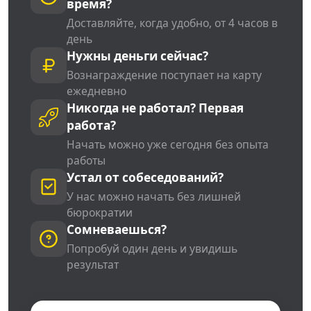
время?
Доставляйте, когда удобно, от 4 часов в
день
Нужны деньги сейчас?
Вознаграждение поступает на карту
ежедневно
Никогда не работал? Первая
работа?
Начать можно уже сегодня без опыта
работы
Устал от собеседований?
У нас можно начать без лишней
бюрократии
Сомневаешься?
Попробуй один день и увидишь
результат