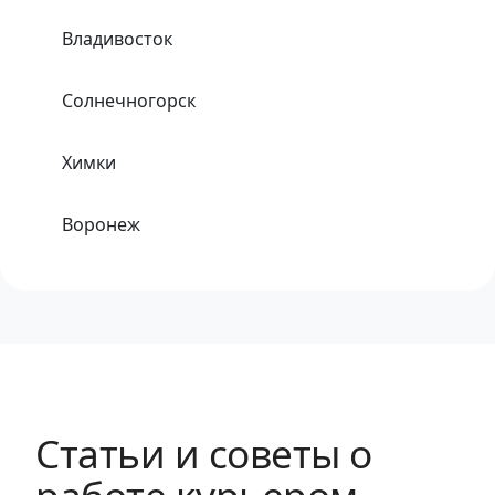
Владивосток
Солнечногорск
Химки
Воронеж
Одинцово
Хабаровск
Тула
Статьи и советы о
Набережные Челны