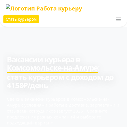
Стать курьером
Вакансии курьера в
Комсомольске-на-Амуре
:
cтать курьером с доходом до
4158₽/день
Свежие вакансии курьеров в Комсомольске-на-
Амуре с условиями работы в доставке, зарплатами и
отзывами сотрудников (август 2026). Сравните
предложения разных компаний и выберите
подходящий вариант.