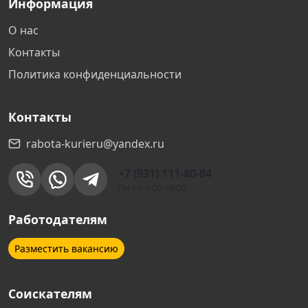
Информация
Чехов
О нас
Контакты
Зеленоград
Политика конфиденциальности
Обнинск
Контакты
Адлер
rabota-kurieru@yandex.ru
+7 (931) 111-80-84
Челябинск
Пн-Пт 9:00-18:00
Архангельск
Работодателям
Разместить вакансию
Коломна
Соискателям
Екатеринбург