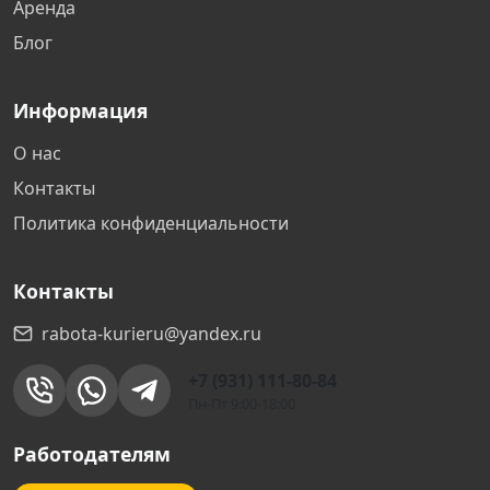
Аренда
Новороссийск
Блог
Уфа
Информация
Чехов
О нас
Контакты
Зеленоград
Политика конфиденциальности
Обнинск
Контакты
Адлер
rabota-kurieru@yandex.ru
+7 (931) 111-80-84
Челябинск
Пн-Пт 9:00-18:00
Архангельск
Работодателям