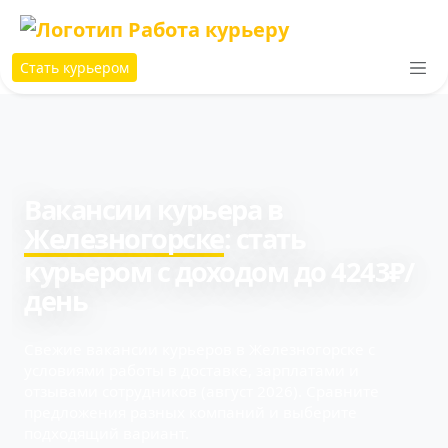
Стать курьером
Вакансии курьера в
Железногорске
: cтать
курьером с доходом до 4243₽/
день
Свежие вакансии курьеров в Железногорске с
условиями работы в доставке, зарплатами и
отзывами сотрудников (август 2026). Сравните
предложения разных компаний и выберите
подходящий вариант.