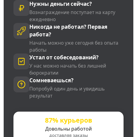
Нужны деньги сейчас?
Вознаграждение поступает на карту
ежедневно
Никогда не работал? Первая
работа?
Начать можно уже сегодня без опыта
работы
Устал от собеседований?
У нас можно начать без лишней
бюрократии
Сомневаешься?
Попробуй один день и увидишь
результат
87% курьеров
Довольны работой
доставляя заказы