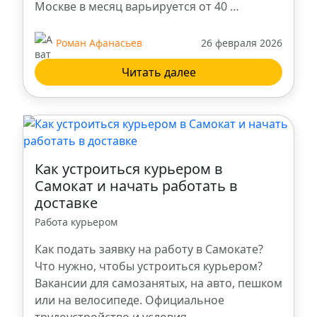
Москве в месяц варьируется от 40 …
Ханты-Мансийск
Роман Афанасьев
26 февраля 2026
Брянск
Читать далее
Троицк
Владикавказ
Как устроиться курьером в
Нальчик
Самокат и начать работать в
доставке
Пенза
Работа курьером
Как подать заявку на работу в Самокате?
Калуга
Что нужно, чтобы устроиться курьером?
Вакансии для самозанятых, на авто, пешком
Тольятти
или на велосипеде. Официальное