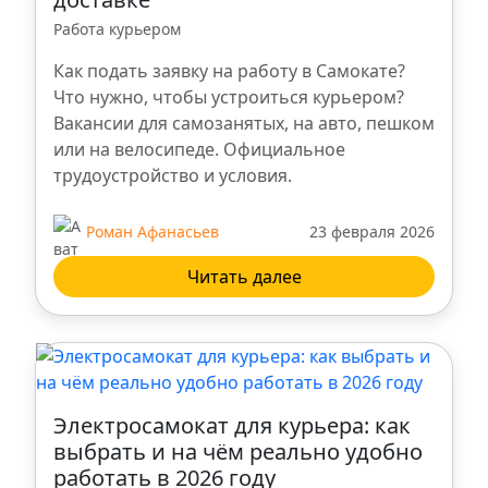
Пенза
Работа курьером
Как подать заявку на работу в Самокате?
Калуга
Что нужно, чтобы устроиться курьером?
Вакансии для самозанятых, на авто, пешком
Тольятти
или на велосипеде. Официальное
трудоустройство и условия.
Сургут
Роман Афанасьев
23 февраля 2026
Омск
Читать далее
Барнаул
Киров
Электросамокат для курьера: как
Мурманск
выбрать и на чём реально удобно
работать в 2026 году