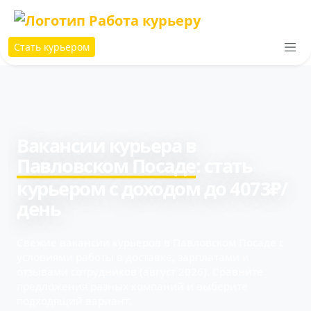
Стать курьером
Вакансии курьера в
Павловском Посаде
: cтать
курьером с доходом до 4073₽/
день
Свежие вакансии курьеров в Павловском Посаде с
условиями работы в доставке, зарплатами и
отзывами сотрудников (август 2026). Сравните
предложения разных компаний и выберите
подходящий вариант.