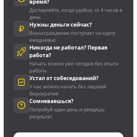
время?
Доставляйте, когда удобно, от 4 часов в
день
Нужны деньги сейчас?
Вознаграждение поступает на карту
ежедневно
Никогда не работал? Первая
работа?
Начать можно уже сегодня без опыта
работы
Устал от собеседований?
У нас можно начать без лишней
бюрократии
Сомневаешься?
Попробуй один день и увидишь
результат