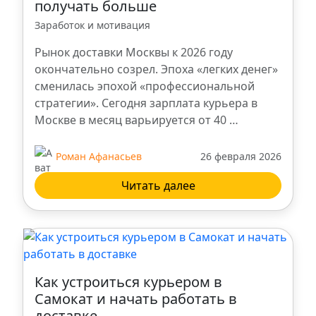
получать больше
Ростов-на-Дону
Заработок и мотивация
Ступино
Рынок доставки Москвы к 2026 году
окончательно созрел. Эпоха «легких денег»
сменилась эпохой «профессиональной
Ульяновск
стратегии». Сегодня зарплата курьера в
Москве в месяц варьируется от 40 …
Ханты-Мансийск
Роман Афанасьев
26 февраля 2026
Брянск
Читать далее
Троицк
Владикавказ
Как устроиться курьером в
Нальчик
Самокат и начать работать в
доставке