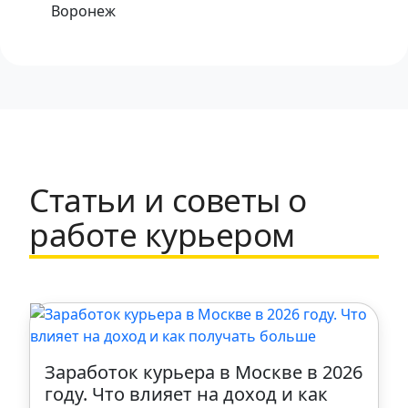
Воронеж
Одинцово
Хабаровск
Тула
Статьи и советы о
Набережные Челны
работе курьером
Щербинка
Санкт-Петербург
Казань
Заработок курьера в Москве в 2026
году. Что влияет на доход и как