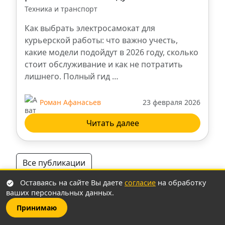
Новый Уренгой
Техника и транспорт
Как выбрать электросамокат для
Смоленск
курьерской работы: что важно учесть,
какие модели подойдут в 2026 году, сколько
Рязань
стоит обслуживание и как не потратить
лишнего. Полный гид …
Курск
Роман Афанасьев
23 февраля 2026
Новосибирск
Читать далее
Нижний Новгород
Все публикации
Тверь
Оставаясь на сайте Вы даете
согласие
на обработку
ваших персональных данных.
Люберцы
Принимаю