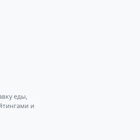
авку еды,
йтингами и