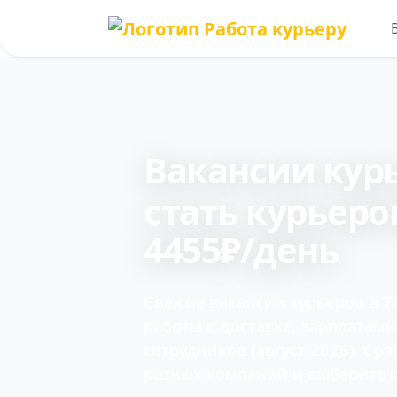
Вакансии кур
cтать курьеро
4455₽/день
Свежие вакансии курьеров в Т
работы в доставке, зарплатам
сотрудников (август 2026). Ср
разных компаний и выберите 