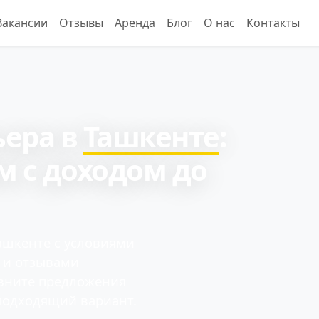
Вакансии
Отзывы
Аренда
Блог
О нас
Контакты
ьера в
Ташкенте
:
м с доходом до
ашкенте с условиями
и и отзывами
авните предложения
подходящий вариант.