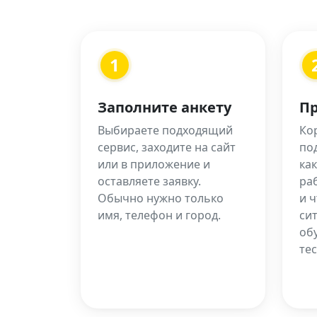
1
Заполните анкету
Пр
Выбираете подходящий
Кор
сервис, заходите на сайт
по
или в приложение и
как
оставляете заявку.
ра
Обычно нужно только
и ч
имя, телефон и город.
си
об
тес