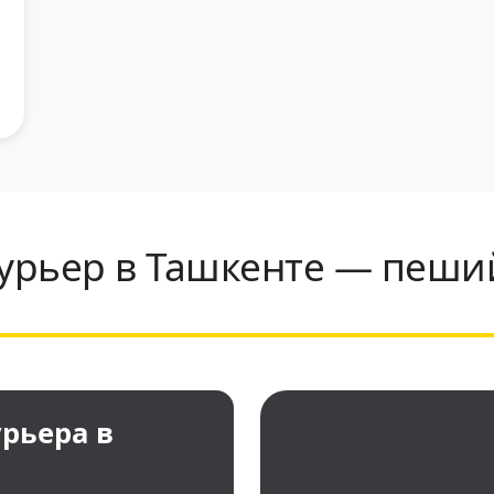
урьер в Ташкенте — пеший
рьера в