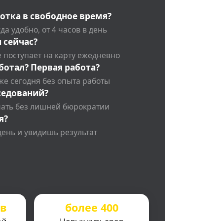
отка в свободное время?
да удобно, от 4 часов в день
 сейчас?
 поступает на карту ежедневно
ботал? Первая работа?
же сегодня без опыта работы
седований?
чать без лишней бюрократии
я?
день и увидишь результат
ов
более 400