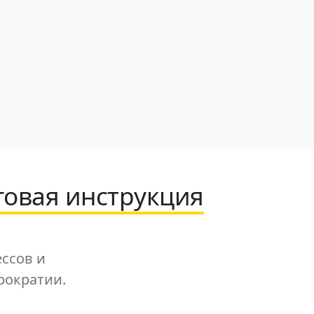
говая инструкция
ессов и
рократии.