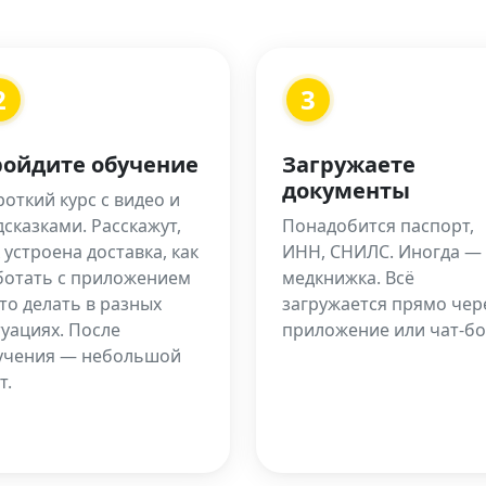
2
3
ойдите обучение
Загружаете
документы
откий курс с видео и
дсказками. Расскажут,
Понадобится паспорт,
 устроена доставка, как
ИНН, СНИЛС. Иногда —
ботать с приложением
медкнижка. Всё
то делать в разных
загружается прямо чер
туациях. После
приложение или чат-бо
учения — небольшой
т.