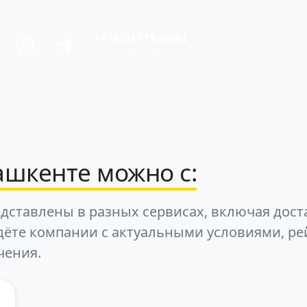
+7 (931) 111-80-84
Пн-Пт 9:00-18:00
изирована: 06.08.2026
ашкенте можно с:
дставлены в разных сервисах, включая дост
дёте компании с актуальными условиями, ре
чения.