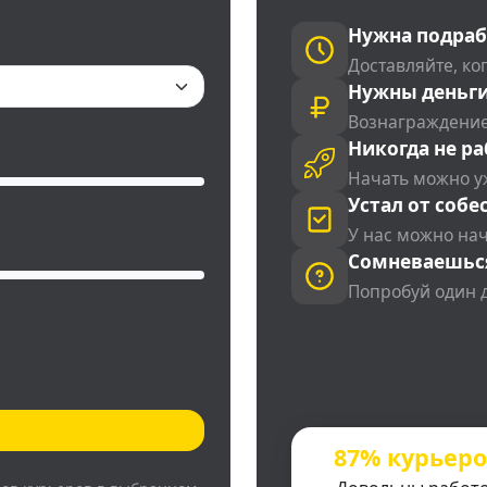
Нужна подраб
Доставляйте, ког
Нужны деньги
Вознаграждение
Никогда не ра
Начать можно у
Устал от собе
У нас можно на
Сомневаешьс
Попробуй один 
87% курьер