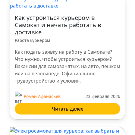
Владикавказ
Как устроиться курьером в
Нальчик
Самокат и начать работать в
доставке
Пенза
Работа курьером
Как подать заявку на работу в Самокате?
Калуга
Что нужно, чтобы устроиться курьером?
Вакансии для самозанятых, на авто, пешком
Тольятти
или на велосипеде. Официальное
трудоустройство и условия.
Сургут
Роман Афанасьев
23 февраля 2026
Омск
Читать далее
Барнаул