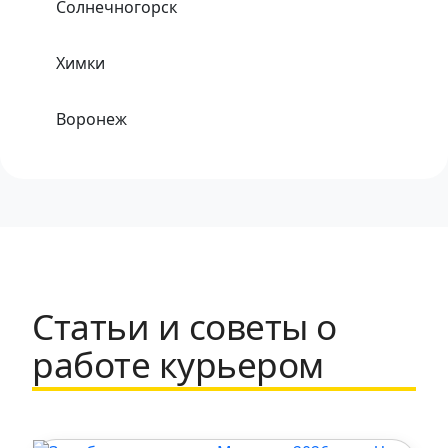
Солнечногорск
Химки
Воронеж
Одинцово
Хабаровск
Тула
Статьи и советы о
Набережные Челны
работе курьером
Щербинка