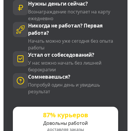
Нужны деньги сейчас?
Вознаграждение поступает на карту
ежедневно
Никогда не работал? Первая
работа?
Начать можно уже сегодня без опыта
работы
Устал от собеседований?
У нас можно начать без лишней
бюрократии
Сомневаешься?
Попробуй один день и увидишь
результат
87% курьеров
Довольны работой
доставляя заказы