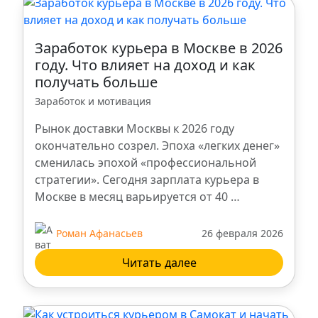
Санкт-Петербург
Казань
Заработок курьера в Москве в 2026
году. Что влияет на доход и как
получать больше
Ростов-на-Дону
Заработок и мотивация
Ступино
Рынок доставки Москвы к 2026 году
окончательно созрел. Эпоха «легких денег»
сменилась эпохой «профессиональной
Ульяновск
стратегии». Сегодня зарплата курьера в
Москве в месяц варьируется от 40 …
Ханты-Мансийск
Роман Афанасьев
26 февраля 2026
Брянск
Читать далее
Троицк