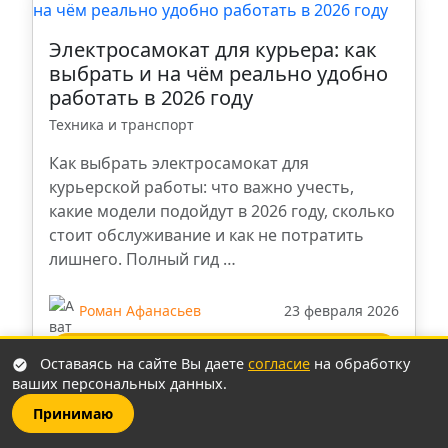
Киров
Электросамокат для курьера: как
Мурманск
выбрать и на чём реально удобно
работать в 2026 году
Новый Уренгой
Техника и транспорт
Как выбрать электросамокат для
Смоленск
курьерской работы: что важно учесть,
какие модели подойдут в 2026 году, сколько
Рязань
стоит обслуживание и как не потратить
лишнего. Полный гид …
Курск
Роман Афанасьев
23 февраля 2026
Новосибирск
Читать далее
Оставаясь на сайте Вы даете
согласие
на обработку
ваших персональных данных.
Нижний Новгород
Принимаю
Все публикации