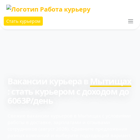
Стать курьером
Вакансии курьера в
Мытищах
: cтать курьером с доходом до
6063₽/день
Свежие вакансии курьеров в Мытищах с условиями
работы в доставке, зарплатами и отзывами
сотрудников (август 2026). Сравните предложения
разных компаний и выберите подходящий вариант.