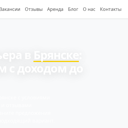
Вакансии
Отзывы
Аренда
Блог
О нас
Контакты
ьера в
Брянске
:
м с доходом до
рянске с условиями
и и отзывами
авните предложения
подходящий вариант.