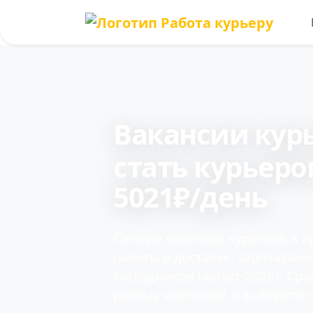
Вакансии кур
cтать курьеро
5021₽/день
Свежие вакансии курьеров в Б
работы в доставке, зарплатам
сотрудников (август 2026). Ср
разных компаний и выберите 