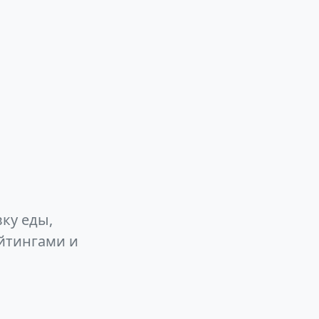
ку еды,
йтингами и