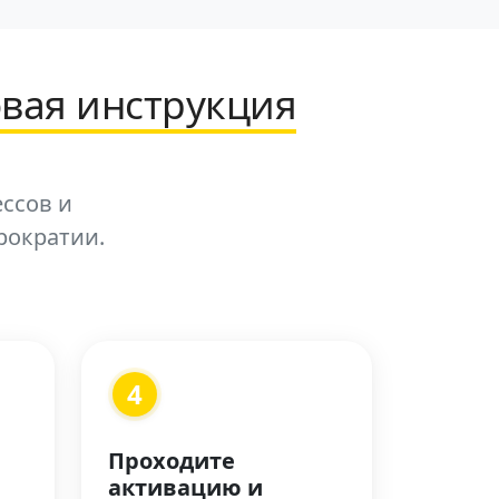
овая инструкция
ессов и
рократии.
4
Проходите
активацию и