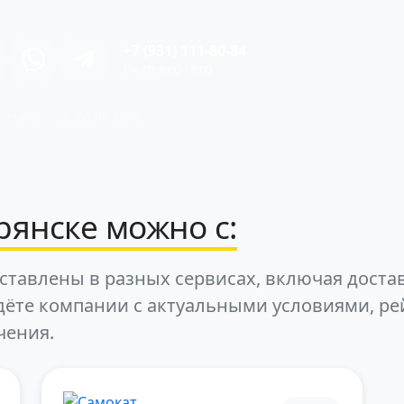
+7 (931) 111-80-84
Пн-Пт 9:00-18:00
изирована: 06.08.2026
рянске можно с:
ставлены в разных сервисах, включая достав
дёте компании с актуальными условиями, ре
чения.