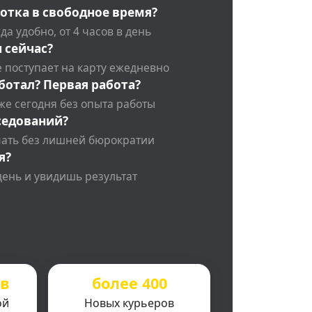
отка в свободное время?
да удобно, от 4 часов в день
 сейчас?
 поступает на карту ежедневно
ботал? Первая работа?
же сегодня без опыта работы
седований?
чать без лишней бюрократии
я?
день и увидишь результат
ов
более 400
ой
Новых курьеров