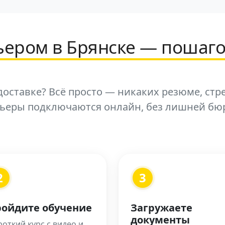
рьером в Брянске — пошаг
оставке? Всё просто — никаких резюме, стр
рьеры подключаются онлайн, без лишней бю
2
3
ойдите обучение
Загружаете
документы
откий курс с видео и