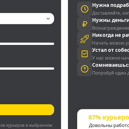
Нужна подраб
Доставляйте, ког
Нужны деньги
Вознаграждение
Никогда не ра
Начать можно у
Устал от собе
У нас можно на
Сомневаешьс
Попробуй один 
87% курьер
Довольны работ
вов курьеров в выбранном