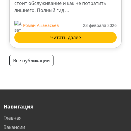
Рязань
стоит обслуживание и как не потратить
лишнего. Полный гид …
Курск
Роман Афанасьев
23 февраля 2026
Новосибирск
Читать далее
Нижний Новгород
Все публикации
Тверь
Люберцы
Нижневартовск
Навигация
Самара
Главная
Вакансии