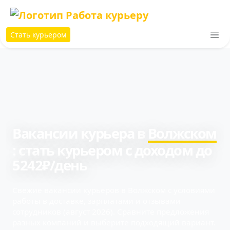
Стать курьером
Вакансии курьера в
Волжском
: cтать курьером с доходом до
5242₽/день
Свежие вакансии курьеров в Волжском с условиями
работы в доставке, зарплатами и отзывами
сотрудников (август 2026). Сравните предложения
разных компаний и выберите подходящий вариант.