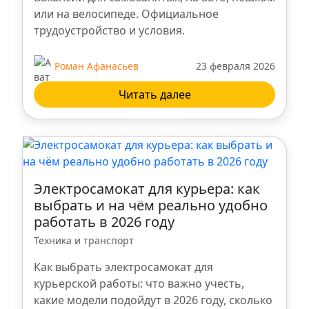
Тольятти
или на велосипеде. Официальное
трудоустройство и условия.
Сургут
Роман Афанасьев
23 февраля 2026
Омск
Читать далее
Барнаул
Киров
Электросамокат для курьера: как
Мурманск
выбрать и на чём реально удобно
работать в 2026 году
Новый Уренгой
Техника и транспорт
Как выбрать электросамокат для
Смоленск
курьерской работы: что важно учесть,
какие модели подойдут в 2026 году, сколько