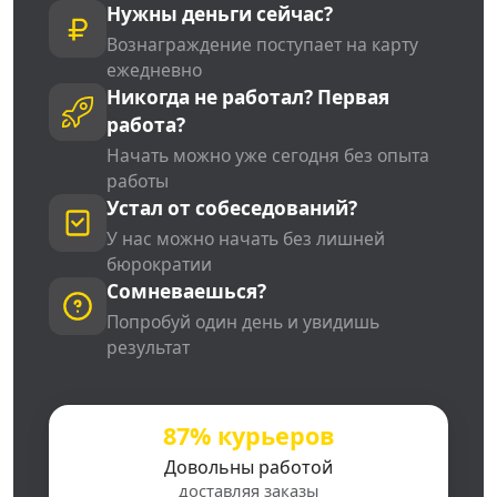
Нужны деньги сейчас?
Вознаграждение поступает на карту
ежедневно
Никогда не работал? Первая
работа?
Начать можно уже сегодня без опыта
работы
Устал от собеседований?
У нас можно начать без лишней
бюрократии
Сомневаешься?
Попробуй один день и увидишь
результат
87% курьеров
Довольны работой
доставляя заказы