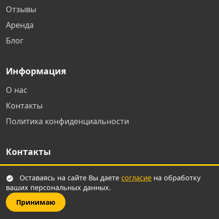
Дзержинск
Отзывы
Аренда
Новороссийск
Блог
Уфа
Информация
Чехов
О нас
Контакты
Зеленоград
Политика конфиденциальности
Обнинск
Контакты
Адлер
rabota-kurieru@yandex.ru
Оставаясь на сайте Вы даете
согласие
на обработку
ваших персональных данных.
+7 (931) 111-80-84
Челябинск
Пн-Пт 9:00-18:00
Принимаю