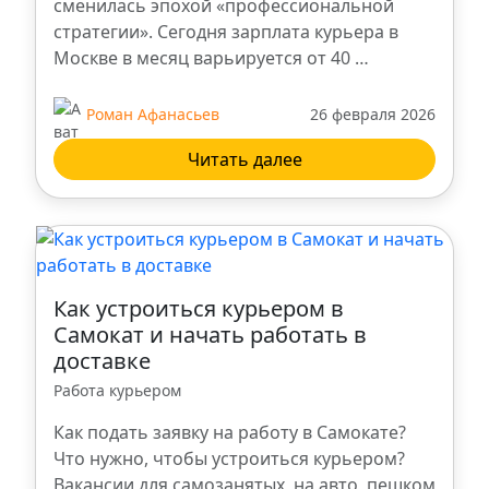
сменилась эпохой «профессиональной
Ульяновск
стратегии». Сегодня зарплата курьера в
Москве в месяц варьируется от 40 …
Ханты-Мансийск
Роман Афанасьев
26 февраля 2026
Брянск
Читать далее
Троицк
Владикавказ
Как устроиться курьером в
Нальчик
Самокат и начать работать в
доставке
Пенза
Работа курьером
Как подать заявку на работу в Самокате?
Калуга
Что нужно, чтобы устроиться курьером?
Вакансии для самозанятых, на авто, пешком