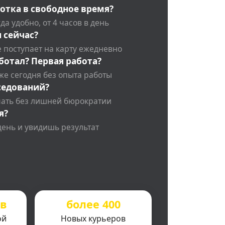
отка в свободное время?
да удобно, от 4 часов в день
 сейчас?
 поступает на карту ежедневно
ботал? Первая работа?
же сегодня без опыта работы
седований?
чать без лишней бюрократии
я?
день и увидишь результат
ов
более 400
ой
Новых курьеров