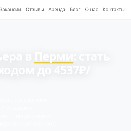
Вакансии
Отзывы
Аренда
Блог
О нас
Контакты
ьера в
Перми
: cтать
ходом до 4537₽/
ерми с условиями
и и отзывами
авните предложения
подходящий вариант.