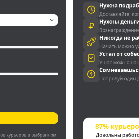
Нужна подраб
Доставляйте, ког
Нужны деньги
Вознаграждение
Никогда не ра
Начать можно у
Устал от собе
У нас можно на
Сомневаешьс
Попробуй один 
87% курьер
Довольны работ
вов курьеров в выбранном