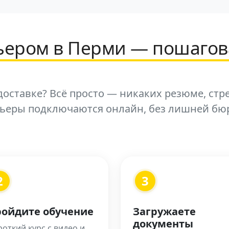
рьером в Перми — пошагов
оставке? Всё просто — никаких резюме, стр
рьеры подключаются онлайн, без лишней бю
2
3
ойдите обучение
Загружаете
документы
откий курс с видео и