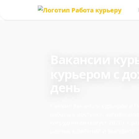
Вакансии кур
курьером с до
день
Свежие вакансии курьеров в П
работы в доставке, зарплатам
сотрудников (август 2026). Ср
разных компаний и выберите 