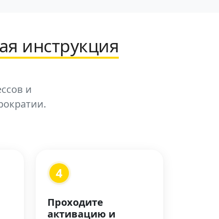
ая инструкция
ессов и
рократии.
4
Проходите
активацию и