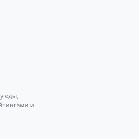
у еды,
йтингами и